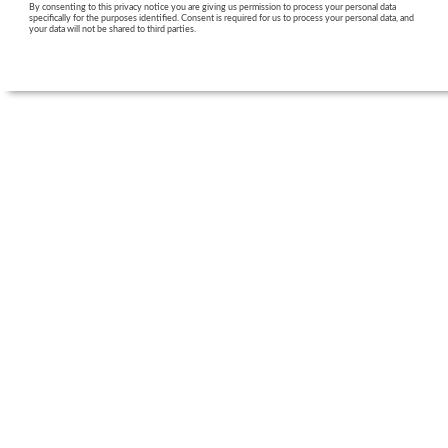
By consenting to this privacy notice you are giving us permission to process your personal data
specifically for the purposes identified. Consent is required for us to process your personal data, and
your data will not be shared to third parties.