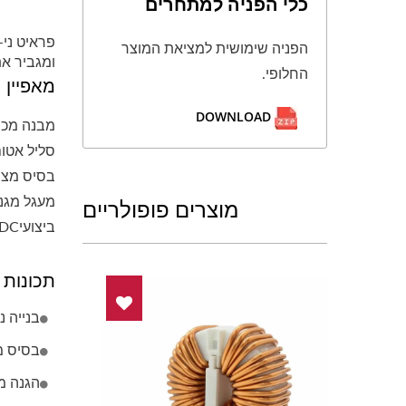
כלי הפניה למתחרים
הפניה שימושית למציאת המוצר
ומגביר את
החלופי.
מאפיין
DOWNLOAD
מבנה מכני
סליל אטום
בסיס מצופ
מוצרים פופולריים
מעגל מגנטי ס
ביצועי偏偏 DC יציב עבור מערכות כוח עם חובת עבודה ארוכה
תכונות
בנייה נ
בסיס מצ
הגנה מצוינת על EMI ב