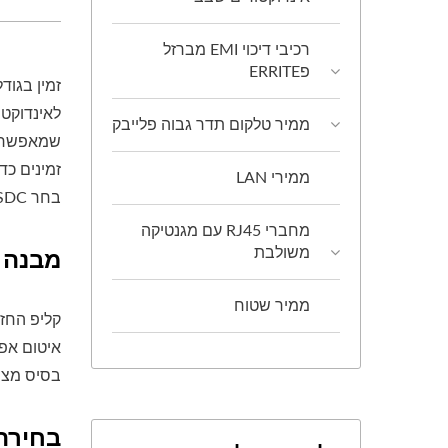
רכיבי דיכוי EMI מברזל
פERRITE
ממיר טלקום תדר גבוה פלייבק
שמאפשר עמ
זמינים כד
ממירי LAN
בחר SDC כאשר עמידות בפני רטט, אמינות מכנית או יציבות בפני קורוזיה הם שיקולים קריטיים.
מחברי RJ45 עם מגנטיקה
מבנה א
משולבת
ממיר שטוח
קליפ החזק
איטום אפ
בסיס מצו
בחירת לי