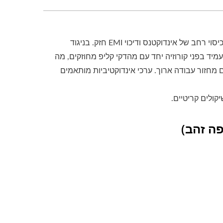
זמין בגודל אריזות מ-2D עד 8D ובפורמטים 104R/105R, סדרת SDC מספקת כיסוי רחב של אינדוקטנס ודיכוי EMI חזק. בניגוד
רמת SDC כוללת בסיס מצופה זהב עמיד בפני קורוזיה יחד עם מהדקי קליפ מחוזקים, מה
מחזור עבודה ארוך. ערכי אינדוקטיביות מותאמים
פה זהב)