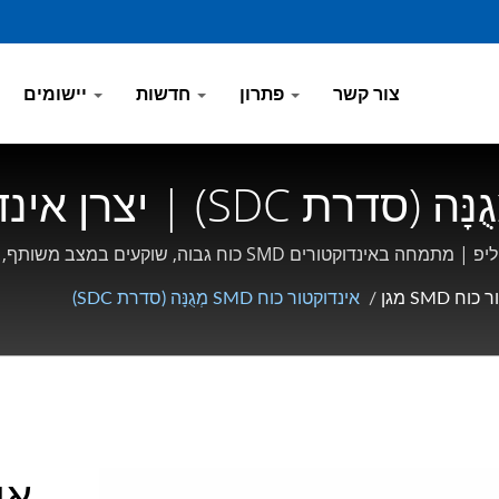
צור קשר
פתרון
חדשות
יישומים
אינדוקטור כוח SMD מְגֻנָּ
C
ח SMD מגן
/
אינדוקטור כוח SMD מְגֻנָּה (סדרת SDC)