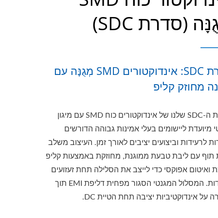
ֻנָּה (סדרת SDC)
סדרת SDC: אינדוקטורים SMD מְגֻנָּה עם
ה מחוזק קליפ
סדרת ה-SDC שלנו של אינדוקטורים כוח SMD עם מיגון
י מיועדת ליישומים בעלי אמינות גבוהה הדורשים
ת לרעידות וביצועים יציבים לאורך זמן. העיצוב משלב
 תוף עם ליבת טבעת ממוגנת, מחוזקת באמצעות קליפ
 ואיטום אפוקסי כדי לייצב את הסלילה תחת זעזועים
ורעידות. המסלול המגנטי הסגור מפחית דליפת EMI תוך
 על אינדוקטיביות יציבה תחת הטיית DC.