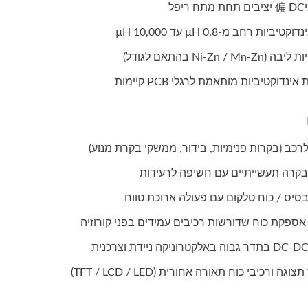
יפל
טיביות רחב מ-0.8 µH עד 10,000 µH
Ni-Zn / Mn- בהתאם לגודל)
נדוקטיביות מותאמת לרגלי PCB קיימות
RJ45 עם מגנטיות
שנאי טורואידי
 בקרה תעשייתיים עם חשיפה לרעידות
סיס / כוח טלקום עם פעולה ארוכת טווח
 אספקת כוח שדורשות רכיבים עמידים בפני קורוזיה
וגה ורכיבי כוח תאורה אחורית (TFT / LCD / LED)