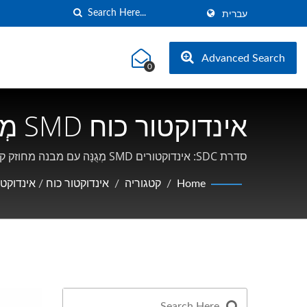
עברית
Advanced Search
0
oilmaster Electronics
סדרת SDC: אינדוקטורים SMD מְגֻנָּה עם מבנה מחוזק קליפ | מתמחה באינדוקטורים SMD כוח גבוה, שוקעים במצב משותף, ומגנטיקה בתדר גבוה
Home
/
קטגוריה
/
אינדוקטור כוח
/
אינדוקטור כו