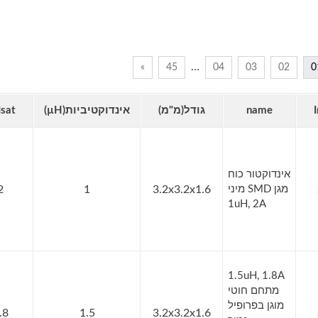
…
»
45
04
03
02
0
name
גודל(מ"מ)
אינדוקטיביות(µH)
Isat(א)
אינדוקטור כוח
מגן SMD מיני
3.2x3.2x1.6
1
2
1uH, 2A
1.5uH, 1.8A
מתחם חוטי
מוגן בפרופיל
.8
1.5
3.2x3.2x1.6