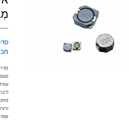
מְג
מבנ
מגנט
עמידו
ליבת
מתכת
שמירה