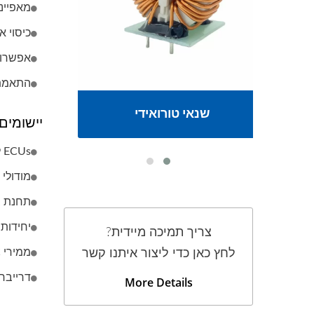
מאפייני偏 DC יציבים תחת מתח ר
כיסוי אינדוק
אפשרויות ליבה (Zn
התאמת אי
שנאי טורואידי
יישומים
ECUs לרכב (בקרות פנימיות, בידור, ממשקי בקרת מנוע)
מודולי
תחנת ב
יחידות
צריך תמיכה מיידית?
ממירי DC-DC בתדר גבוה באלקטרוניקה ניידת וצרכנית
לחץ כאן כדי ליצור איתנו קשר
דרייבר תצ
More Details