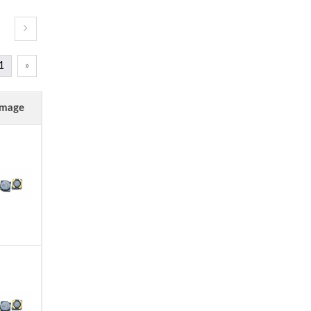
1
«
Image