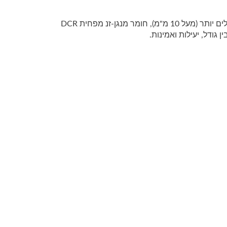
פראיט ני-זנ תומך ביציבות EMI גבוהה וכיבוי בתדרים גבוהים. עבור שטחים גדולים יותר (מעל 10 מ"מ), חומר מנגן-זנ מפחית DCR
גודל, יעילות ואמינות.