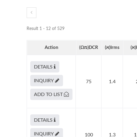
Result 1 - 12 of 529
Irms(א)
DCR(מΩ)
Action
DETAILS
INQUIRY
75
1.4
ADD TO LIST
DETAILS
INQUIRY
100
1.3
1