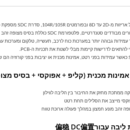
לאינדוקטורים מבודדים סטנדרטיים, פלטפו
ידות גבוהה יותר במערכות כוח לרכב, תעשייה, טלקום ומערכות עם 
י להתאים לדרישות קיימות מבלי לשנות את תכניות ה-PCB.
מינות מכנית (קליפ + אפוקסי + בסיס מצו
ה ממתכת מחזק את החיבור בין הליבה לווילון
וקסי מייצב את הסלילים תחת רטט
פה זהב מונע חמצון במהלך פעולה ארוכת טווח
בה עבור偏稳 DC偏置