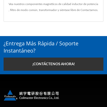
Vea nuestros componentes magnéticos de calidad
inductor de potencia
,
filtro de modo común
,
transformador
y siéntase libre de
Contactarnos
.
¿Entrega Más Rápida / Soporte
Instantáneo?
¡CONTÁCTENOS AHORA!