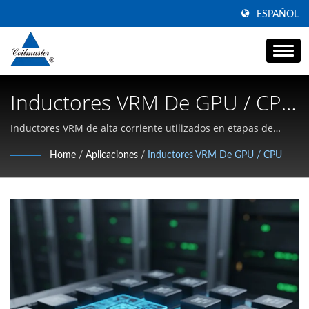
ESPAÑOL
Inductores VRM De GPU / CPU
| Fabricante De Filtros De
Inductores VRM de alta corriente utilizados en etapas de
potencia de GPU y CPU para servidores de IA |
Línea De Potencia De Modo
Home
/
Aplicaciones
/
Inductores VRM De GPU / CPU
Especializándose en inductores SMD de alta corriente, filtros
Común | Coilmaster
de modo común y magnéticos de alta frecuencia
Electronics