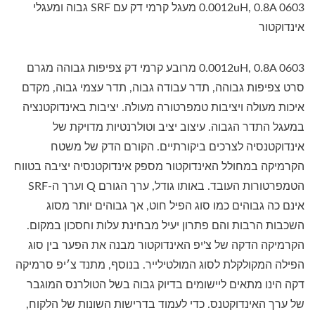
0.0012uH, 0.8A 0603 מעגל קרמי דק עם SRF גבוה ומעגלי
אינדוקטור
0.0012uH, 0.8A 0603 מרובע קרמי דק צפיפות גבוהה מגרם
סרט צפיפות גבוהה, תדר עבודה גבוה, תדר עצמי גבוה, מקדם
איכות מעולה ויציבות טמפרטורה מעולה. יציבות באינדוקטנציה
במעגל התדר הגבוה. עיצוב יציב וטולרנטיות מדויקת של
אינדוקטנסיה לצרכים ביקורתיים. הקורם הדק של משטח
הקרמיקה במחולל האינדוקטור מספק אינדוקטנסיה יציבה בטווח
הטמפרטורות העובד. באותו גודל, ערך הגורם Q וערך ה-SRF
אינם כה גבוהים כמו סוג הפיל חוט, אך גבוהים יותר מסוג
השכבות הרבות והם פתרון יעיל מבחינת עלות וחסכון במקום.
הקרמיקה הדקה של צ'יפ האינדוקטור מבנה את הפער בין סוג
הפילה המקולקלת לסוג המולטילייר. בנוסף, מתנד צ׳יפ סרמיקה
דקה הינו מתאים ליישומים בדיוק גבוה בשל הטולרנס המוגבר
של ערך האינדוקטנס. כדי לעמוד בדרישות השונות של הלקוח,