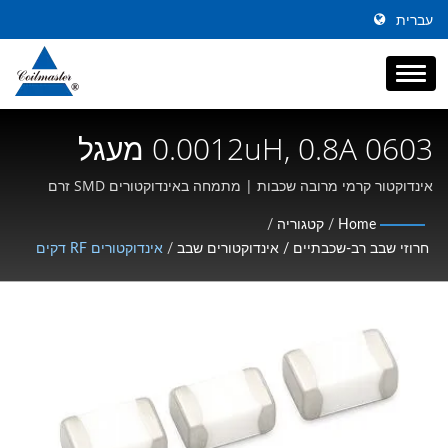
עברית
0.0012uH, 0.8A 0603 מעגל
קרמי דק עם SRF גבוה ומעגלי
אינדוקטור קרמי מרובה שכבות | מתמחה באינדוקטורים SMD זרם
גבוה, חנקנים במצב משותף ומגנטיקה בתדר גבוה
אינדוקטור | רכיבים מגנטיים |
Home
/
קטגוריה
/
חרוזי שבב רב-שכבתיים / אינדוקטורים שבב
/
אינדוקטורים RF דקים
יצרן מεמיר, אינדוקטור וצ'וק |
Coilmaster Electronics