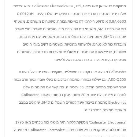
ממוקמת בטאיוואן מאז 1995, Coilmaster Electronics Co., Ltd. היא יצרנית
של רכיבים מגנטיים.הרכיבים המגנטיים העיקריים שלו כוללים, 0.0012uH,
0.8A 0603 אינדוקטור קרמי דק באיכות גבוהה, משטחים משותפים, משטחי
כוח עם צורת SMD, משטחי כוח עם צורת צ'וק, משטחים מוגנים וחצי מוגנים
עם צורת SMD, משטחים דקים ובעלי זרם גבוה, משטחים עם מתח גבוה,
מעבדות כוח לאינטרנט ולרשתות מקומיות, משטחים דקים בעלי חוטים
שטוחים, חריצי RJ45 עם מגנטים משולבים ומעבדות תדר גבוה, ומשטחים
צפיפי קרמיקה או אוויר בצורת שכבות של צ'יפים.
Coilmaster מציעה אינדוקטורים חשמליים, שוקעים וממירים בעלי תעודת
AEC-Q200, עם יעילות גבוהה. מתמחה ברכיבים בעלי אובדן נמוך וזרם גבוה
עבור יישומים בתחום הרכב, 5G ותעשייה. צרו קשר עם המומחים שלנו
לתמיכה מיידית. עם יותר מ-20 שנות ניסיון בתחום המגנטי, Coilmaster
Electronics מתמחה בייצור אינדוקטורים חשמליים SMD, שוקעים במצב
משותף וממירים בתדר גבוה.
'Coilmaster Electronics' מספקת ללקוחותיה מעגלי כוח נוכחיים מאז 1995,
עם טכנולוגיה מתקדמת ו-29 שנות ניסיון, 'Coilmaster Electronics' מבטיחה