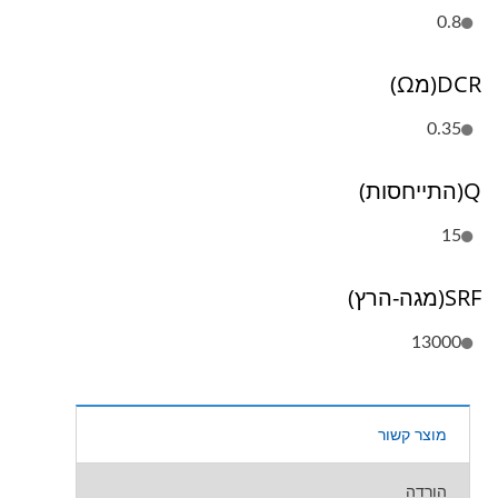
0.8
DCR(מΩ)
0.35
Q(התייחסות)
15
SRF(מגה-הרץ)
13000
מוצר קשור
הורדה