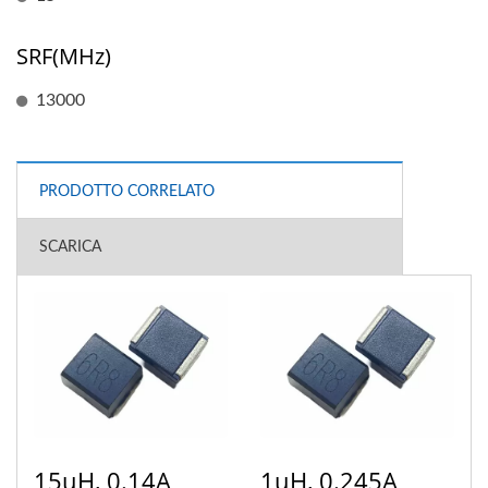
SRF(MHz)
13000
PRODOTTO CORRELATO
SCARICA
15uH, 0.14A
1uH, 0.245A