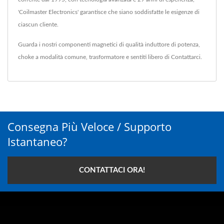
'Coilmaster Electronics' garantisce che siano soddisfatte le esigenze di
ciascun cliente.
Guarda i nostri componenti magnetici di qualità
induttore di potenza
,
choke a modalità comune
,
trasformatore
e sentiti libero di
Contattarci
.
Consegna Più Veloce / Supporto
Istantaneo?
CONTATTACI ORA!