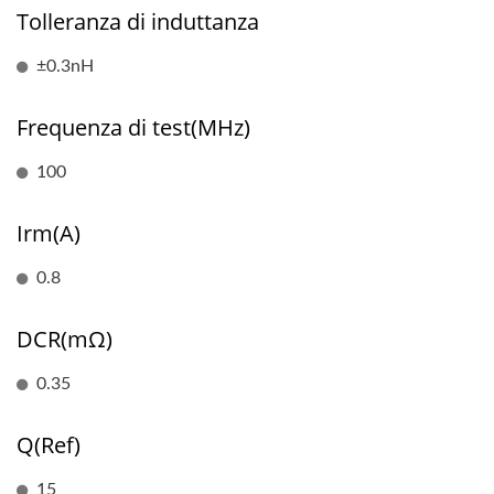
Tolleranza di induttanza
±0.3nH
Frequenza di test(MHz)
100
Irm(A)
0.8
DCR(mΩ)
0.35
Q(Ref)
15