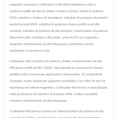
magnetici includono, 0.0012uH, 0.8A 0603 Induttore a chip in
ceramica sottile ad alta Q, choke a modo comune, choke di potenza
SMD, induttori a bobina di strozzatura, induttori di potenza schermati e
semischermati SMD, induttori di potenza a basso profilo e ad alta
corrente, induttori di potenza ad alta tensione, trasformatori di potenza
Ethernet e LAN, induttori a filo piatto, prese RJ45 con magnetics
integrati e trasformatori ad alta frequenza, e induttori a strato
multistrato in ceramica o aria.
Coilmaster offre induttori di potenza, chokes e trasformatori ad alta
efficienza certificati AEC-Q200. Specializzati in componenti a bassa
perdita e alta corrente per applicazioni Automotive, 5G e Industriali.
Contatta i nostri esperti per supporto immediato. Con oltre 20 anni di
esperienza nel settore magnetico, Coilmaster Electronics è specializzata
nella produzione di induttori di potenza SMD, choke a modalità
comune e trasformatori ad alta frequenza.
'Coilmaster Electronics' fornisce ai clienti induttori di potenza ad alta
corrente dal 1995, con tecnologia avanzata e 29 anni di esperienza,