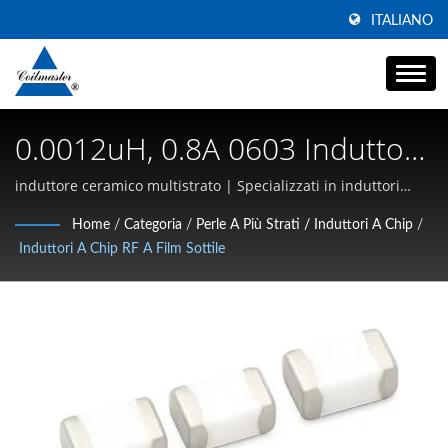
ITALIANO
0.0012uH, 0.8A 0603 Induttori
A Chip In Ceramica Sottile Ad
induttore ceramico multistrato | Specializzati in induttori
SMD ad alta corrente, chokes a modalità comune e magnetici
Alta SRF | Componenti
Home
/
Categoria
/
Perle A Più Strati / Induttori A Chip
/
ad alta frequenza
Induttori A Chip RF A Film Sottile
Magnetici | Produttore Di
Trasformatori, Induttori,
Choke | Coilmaster Electronics