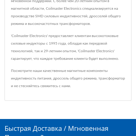
мгновенной поддержки. С более чем 20-летним опытом в
магнитной области, Coilmaster Electronics специализируется на
производстве SMD силовых индуктивностей, дросселей общего
режима и высокочастотных трансформаторов.
'Coilmaster Electronics' предоставляет клиентам высокотоковые
силовые индукторы с 1995 года, обладая как передовой
технологией, так и 29-летним опытом, 'Coilmaster Electronics'
гарантирует, что каждое требование клиента будет выполнено.
Посмотрите наши качественные магнитные компоненты
индуктивность питания
,
дроссель общего режима
,
трансформатор
и не стесняйтесь
свяжитесь с нами
.
Быстрая Доставка / Мгновенная