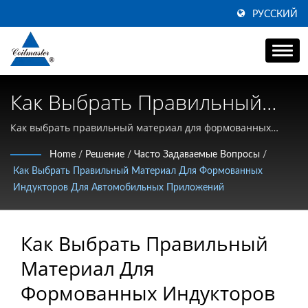
РУССКИЙ
Как Выбрать Правильный
Материал Для Формованных
Как выбрать правильный материал для формованных
индукторов для автомобильных приложений |
Индукторов Для
Home
/
Решение
/
Часто Задаваемые Вопросы
/
Специализация на высокотоковых SMD дросселях,
Как Выбрать Правильный Материал Для Формованных
Автомобильных Приложений
дросселях общего режима и высокочастотной магнитной
Индукторов Для Автомобильных Приложений
продукции
| Производитель Дросселей
Общего Режима Для
Как Выбрать Правильный
Силовых Линий | Coilmaster
Материал Для
Формованных Индукторов
Electronics