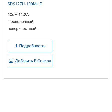
SDS127H-100M-LF
10uH 11.2A
Проволочный
поверхностный
экранированный
индуктор...
Подробности
Добавить В Список