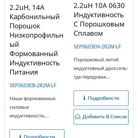
2.2uH 10A 0630
2.2uH, 14A
Индуктивность
Карбонильный
С Порошковым
Порошок
Сплавом
Низкопрофильн
Ый
SEP0603EN-2R2M-LF
Формованный
Порошковый литой
Индуктивность
индуктивный дроссель:
Питания
где передовая...
SEP0603EB-2R2M-LF
Подробности
Наши формованные
силовые
индуктивности,
Добавить В Список
использующие...
Подробности