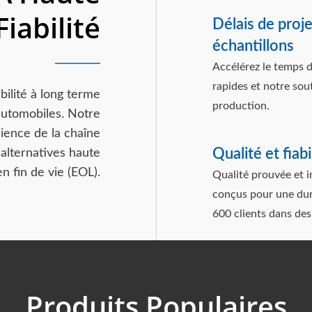
Fiabilité
Délais de proj
échantillons
Accélérez le temps d
rapides et notre sou
bilité à long terme
production.
 automobiles. Notre
lience de la chaîne
Qualité et fiab
alternatives haute
 fin de vie (EOL).
Qualité prouvée et 
conçus pour une duré
600 clients dans des 
Produits Populaires