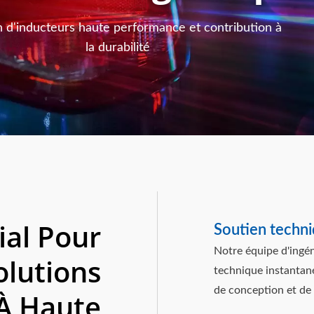
n d'inducteurs haute performance et contribution à
la durabilité
ial Pour
Soutien techni
Notre équipe d'ingé
olutions
technique instantan
de conception et de
 À Haute