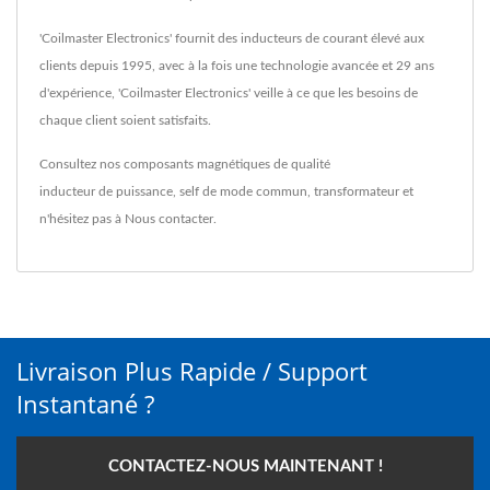
'Coilmaster Electronics' fournit des inducteurs de courant élevé aux
clients depuis 1995, avec à la fois une technologie avancée et 29 ans
d'expérience, 'Coilmaster Electronics' veille à ce que les besoins de
chaque client soient satisfaits.
Consultez nos composants magnétiques de qualité
inducteur de puissance
,
self de mode commun
,
transformateur
et
n'hésitez pas à
Nous contacter
.
Livraison Plus Rapide / Support
Instantané ?
CONTACTEZ-NOUS MAINTENANT !