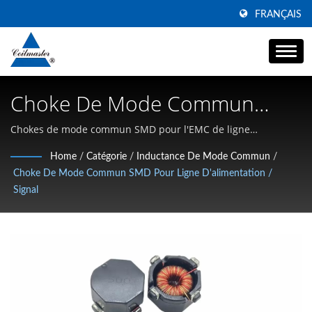
FRANÇAIS
Choke De Mode Commun
SMD Pour Ligne
Chokes de mode commun SMD pour l'EMC de ligne
d'alimentation et paire différentielle haute vitesse |
D'alimentation / Signal |
Home
/
Catégorie
/
Inductance De Mode Commun
/
Spécialisé dans les inducteurs SMD à courant élevé, les
Choke De Mode Commun SMD Pour Ligne D'alimentation /
Fabricant D'inducteurs De
chokes en mode commun et les magnétiques haute
Signal
fréquence
Puissance À Courant Élevé |
Coilmaster Electronics