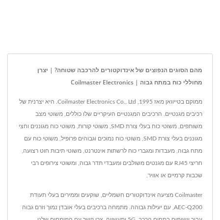
מהם הסוגים הנפוצים של אינדוקטורים להרכבה שטוחה? | יצרן
מחוללי כוח במתח גבוה | Coilmaster Electronics
ממוקם בטייוואן מאז 1995, Coilmaster Electronics Co., Ltd. היא יצרנית של
רכיבים מגנטיים. הרכיבים המגנטיים העיקריים שלו כוללים, משוטי מצב
משותפים, משוטי כוח בעלי צורת SMD, משוטי קורות, משוטי כוח מגוננים וחצי
מגוננים בעלי צורת SMD, משוטי כוח נמוכים וגבוהים פרופיל, משוטי כוח עם
מתח גבוה, מעבדות ומגברי כוח לרשתות אינטרנט, משוטי תיבות חוט רצועה,
חריצי RJ45 עם מגנטים משולבים ומעבדי תדר גבוה, ומשוטי צירופים רבי
שכבות קרמיים או אוויר.
Coilmaster מציעה אינדוקטורים חשמליים, שוקעים וממירים בעלי תעודת
AEC-Q200, עם יעילות גבוהה. מתמחה ברכיבים בעלי אובדן נמוך וזרם גבוה
עבור יישומים בתחום הרכב, 5G ותעשייה. צרו קשר עם המומחים שלנו