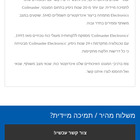
לתמיכה מיידית. עם יותר מ-20 שנות ניסיון בתחום המגנטי, Coilmaster
Electronics מתמחה בייצור אינדוקטורים חשמליים SMD, שוקעים במצב
משותף וממירים בתדר גבוה.
'Coilmaster Electronics' מספקת ללקוחותיה מעגלי כוח נוכחיים מאז 1995,
עם טכנולוגיה מתקדמת ו-29 שנות ניסיון, 'Coilmaster Electronics' מבטיחה
כי כל דרישות הלקוח מתקיימות.
צפו ברכיבי המגנט האיכותיים שלנו
אינדוקטור כוח
,
שנאי מצב משותף
,
שנאי
ואל תהססו ל
צרו איתנו קשר
.
משלוח מהיר / תמיכה מיידית?
צור קשר עכשיו!