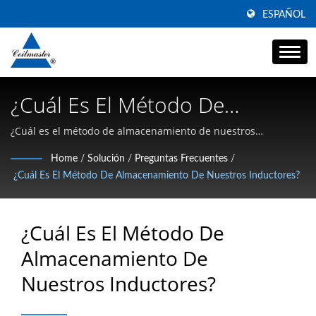
ESPAÑOL
¿Cuál Es El Método De
Almacenamiento De Nuestros
¿Cuál es el método de almacenamiento de nuestros
inductores? | Especializándose en inductores SMD de alta
Inductores? | Fabricante De
Home
/
Solución
/
Preguntas Frecuentes
/
corriente, filtros de modo común y magnéticos de alta
¿Cuál Es El Método De Almacenamiento De Nuestros Inductores?
Filtros De Línea De Potencia
frecuencia
De Modo Común | Coilmaster
¿Cuál Es El Método De
Electronics
Almacenamiento De
Nuestros Inductores?