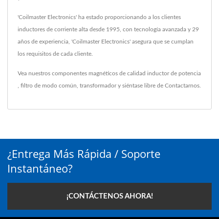
'Coilmaster Electronics' ha estado proporcionando a los clientes
inductores de corriente alta desde 1995, con tecnología avanzada y 29
años de experiencia, 'Coilmaster Electronics' asegura que se cumplan
los requisitos de cada cliente.
Vea nuestros componentes magnéticos de calidad
inductor de potencia
,
filtro de modo común
,
transformador
y siéntase libre de
Contactarnos
.
¿Entrega Más Rápida / Soporte
Instantáneo?
¡CONTÁCTENOS AHORA!