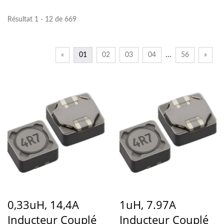
Résultat 1 - 12 de 669
…
«
01
02
03
04
56
»
0,33uH, 14,4A
1uH, 7.97A
Inducteur Couplé
Inducteur Couplé