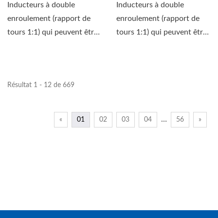
Inducteurs à double
Inducteurs à double
enroulement (rapport de
enroulement (rapport de
tours 1:1) qui peuvent être
tours 1:1) qui peuvent être
utilisés soit comme...
utilisés soit comme...
Résultat 1 - 12 de 669
…
«
01
02
03
04
56
»