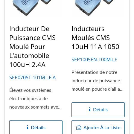
Inducteur De
Inducteurs
Puissance CMS
Moulés CMS
Moulé Pour
10uH 11A 1050
L'automobile
SEP1005EN-100M-LF
100uH 2.4A
Présentation de notre
SEP0705T-101M-LF-A
inducteur de puissance
moulé en poudre d'alliage
Élevez vos systèmes
de pointe, où la
électroniques à de
technologie...
nouveaux sommets avec
Détails
notre dernière
innovation,...
Détails
Ajouter À La Liste