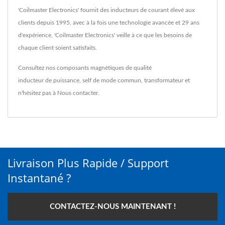
'Coilmaster Electronics' fournit des inducteurs de courant élevé aux
clients depuis 1995, avec à la fois une technologie avancée et 29 ans
d'expérience, 'Coilmaster Electronics' veille à ce que les besoins de
chaque client soient satisfaits.
Consultez nos composants magnétiques de qualité
inducteur de puissance
,
self de mode commun
,
transformateur
et
n'hésitez pas à
Nous contacter
.
Livraison Plus Rapide / Support
Instantané ?
CONTACTEZ-NOUS MAINTENANT !