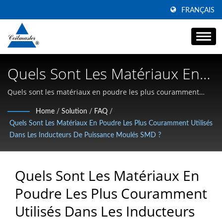
FRANÇAIS
Quels Sont Les Matériaux En
Poudre Les Plus Couramment
Quels sont les matériaux en poudre les plus couramment
utilisés dans les inducteurs de puissance moulés SMD ? |
Utilisés Dans Les Inducteurs
Home
/
Solution
/
FAQ
/
Spécialisé dans les inducteurs SMD à courant élevé, les filtres
Quels Sont Les Matériaux En Poudre Les Plus Couramment Utilisés
De Puissance Moulés SMD ? |
de mode commun et les magnétiques haute fréquence
Dans Les Inducteurs De Puissance Moulés SMD ?
Fabricant De Filtres De Mode
Commun Pour Lignes
Quels Sont Les Matériaux En
Électriques | Coilmaster
Poudre Les Plus Couramment
Utilisés Dans Les Inducteurs
Electronics