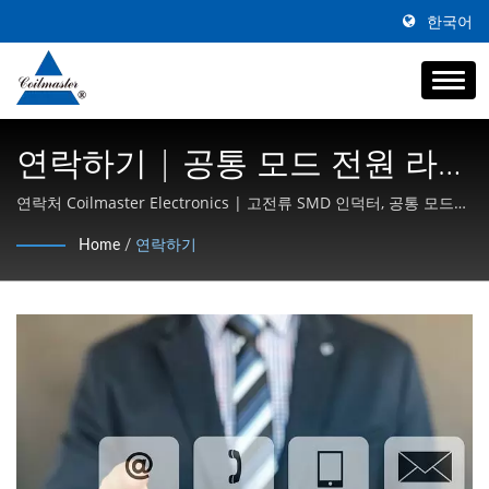
한국어
연락하기 | 공통 모드 전원 라인
초크 제조업체 | Coilmaster
연락처 Coilmaster Electronics | 고전류 SMD 인덕터, 공통 모드
초크 및 고주파 자성체 전문
Electronics
Home
/
연락하기