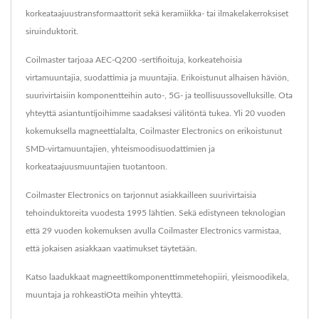
korkeataajuustransformaattorit sekä keramiikka- tai ilmakelakerroksiset
siruinduktorit.
Coilmaster tarjoaa AEC-Q200 -sertifioituja, korkeatehoisia
virtamuuntajia, suodattimia ja muuntajia. Erikoistunut alhaisen häviön,
suurivirtaisiin komponentteihin auto-, 5G- ja teollisuussovelluksille. Ota
yhteyttä asiantuntijoihimme saadaksesi välitöntä tukea. Yli 20 vuoden
kokemuksella magneettialalta, Coilmaster Electronics on erikoistunut
SMD-virtamuuntajien, yhteismoodisuodattimien ja
korkeataajuusmuuntajien tuotantoon.
Coilmaster Electronics on tarjonnut asiakkailleen suurivirtaisia ​​
tehoinduktoreita vuodesta 1995 lähtien. Sekä edistyneen teknologian
että 29 vuoden kokemuksen avulla Coilmaster Electronics varmistaa,
että jokaisen asiakkaan vaatimukset täytetään.
Katso laadukkaat magneettikomponenttimme
tehopiiri
,
yleismoodikela
,
muuntaja
ja rohkeasti
Ota meihin yhteyttä
.