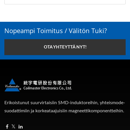
Nopeampi Toimitus / Välitön Tuki?
OTA YHTEYTTÄ NYT!
Erikoistunut suurvirtaisiin SMD-induktoreihin, yhteismode-
suodattimiin ja korkeataajuisiin magneettikomponentteihin.