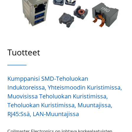
Tuotteet
Kumppanisi SMD-Teholuokan
Induktoreissa, Yhteismoodin Kuristimissa,
Muovisissa Teholuokan Kuristimissa,
Teholuokan Kuristimissa, Muuntajissa,
RJ45:ssä, LAN-Muuntajissa
Coilmaster Electronics on johtava korkealaatuisten