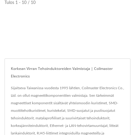
Tulos 1 - 10 / 10
Korkean Virran Tehoinduktoreiden Valmistaja | Coilmaster
Electronics
Sijaitseva Taiwanissa vuodesta 1995 lähtien, Coilmaster Electronics Co.,
Ltd. on ollut magneettikomponenttien valmistaja. Sen tärkeimmät
magneettiset komponentit sisältävät yhteismoodin kuristimet, SMD-
muottitehotkuristimet, kuristekelat, SMD-suojatut ja puolisuojatut
tehoinduktorit, matalaprofiiliset ja suurivirtaiset tehoinduktorit,
korkeajänniteinduktorit, Ethernet- ja LAN-tehovirtamuuntajat, litteät
lankainduktorit, RJ45-liittimet integroiduilla magneeteilla ja