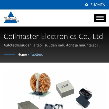
SUOMEN
Coilmaster Electronics Co., Ltd.
Autoteollisuuden ja teollisuuden induktorit ja muuntajat |
Korkean virran energiaratkaisut | Coilmaster
Home
/
Tuotteet