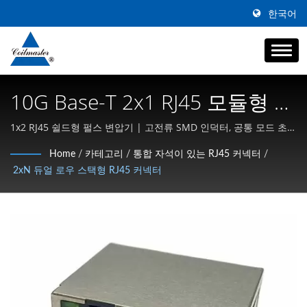
한국어
10G Base-T 2x1 RJ45 모듈형 잭
| 자기 부품 | 트랜스포머, 인덕
1x2 RJ45 쉴드형 펄스 변압기 | 고전류 SMD 인덕터, 공통 모드 초크
및 고주파 자성체 전문
터, 초크 제조업체 | Coilmaster
Home
/
카테고리
/
통합 자석이 있는 RJ45 커넥터
/
2xN 듀얼 로우 스택형 RJ45 커넥터
Electronics