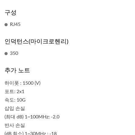
구성
RJ45
인덕턴스(마이크로헨리)
350
추가 노트
하이폿 : 1500 (V)
포트: 2x1
속도: 10G
삽입 손실
(최대 dB) 1~100MHz: -2.0
반사 손실
(dB 최소) 1~30MHz : -18