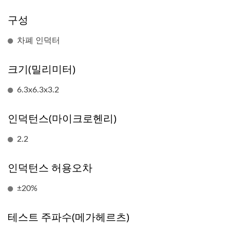
구성
차폐 인덕터
크기(밀리미터)
6.3x6.3x3.2
인덕턴스(마이크로헨리)
2.2
인덕턴스 허용오차
±20%
테스트 주파수(메가헤르츠)