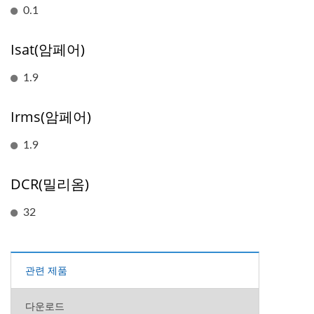
0.1
Isat(암페어)
1.9
Irms(암페어)
1.9
DCR(밀리옴)
32
관련 제품
다운로드