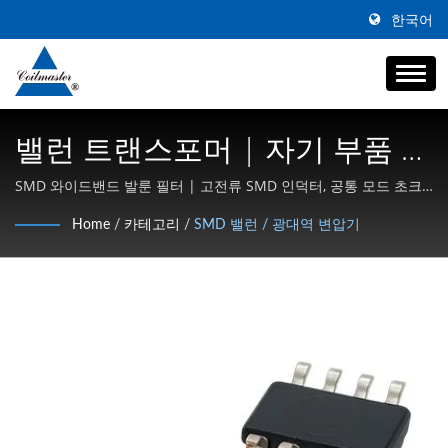
한국어
밸런 트랜스포머 | 자기 부품 |
트랜스포머, 인덕터, 초크 제조
SMD 와이드밴드 발룬 필터 | 고전류 SMD 인덕터, 공통 모드 초크
및 고주파 자성체 전문
업체 | Coilmaster Electronics
Home
/
카테고리
/
SMD 밸런 / 광대역 변압기