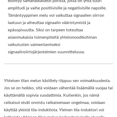
esiintyy samanaikaisesti piirissä, jossa on yhtä suuri
amplitudi ja vaihe positiivisille ja negatiivisille napoille.
Tämäntyyppinen melu voi vaikuttaa signaalien siirron
laatuun ja aiheuttaa signaalin vääristymistä ja
epäsopivuutta. Siksi on tarpeen toteuttaa
asianmukaisia toimenpiteitä yhteismoodikohinan
vaikutusten vaimentamiseksi
signaalinsiirtojärjestelmien suunnittelussa.
Yhteisen tilan melun käsittely riippuu sen voimakkuudesta.
Jos se on heikko, sitä voidaan vähentää lisäämällä suojaa tai
käyttämällä sopivia suodattimia. Kuitenkin, jos nämä
ratkaisut eivät onnistu ratkaisemaan ongelmaa, voidaan
käyttää yleistä tila-induktiota. Yleinen tila-induktori voi