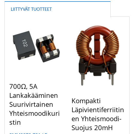
LIITTYVÄT TUOTTEET
700Ω, 5A
Lankakääminen
Kompakti
Suurivirtainen
Läpivientiferriitin
Yhteismoodikuri
En Yhteismoodi-
Stin
Suojus 20mH