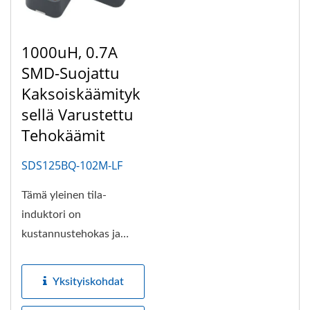
1000uH, 0.7A
SMD-Suojattu
Kaksoiskäämityk
Sellä Varustettu
Tehokäämit
SDS125BQ-102M-LF
Tämä yleinen tila-
induktori on
kustannustehokas ja
pieni ratkaisu kahdella
käämillä (vain...
Yksityiskohdat