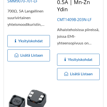
SMM9070-701-LF
0.5A | Mn-Zn
Ydin
700Ω, 5A Langallinen
suurivirtainen
CMT1409B-203N-LF
yhteismoodikuristin,
Alhaistehoisissa piireissä,
tämä SMT-yhteismoodin
joissa EMI-
linjasuodatin,...
Yksityiskohdat
yhteensopivuus on
kriittistä, korkeaa
Lisätä Listaan
induktanssia...
Yksityiskohdat
Lisätä Listaan