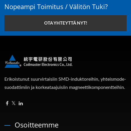
Nopeampi Toimitus / Välitön Tuki?
OTA YHTEYTTÄ NYT!
Erikoistunut suurvirtaisiin SMD-induktoreihin, yhteismode-
suodattimiin ja korkeataajuisiin magneettikomponentteihin.
Osoitteemme