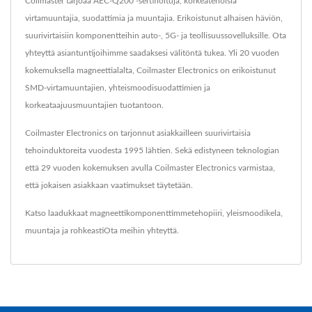
Coilmaster tarjoaa AEC-Q200 -sertifioituja, korkeatehoisia
virtamuuntajia, suodattimia ja muuntajia. Erikoistunut alhaisen häviön,
suurivirtaisiin komponentteihin auto-, 5G- ja teollisuussovelluksille. Ota
yhteyttä asiantuntijoihimme saadaksesi välitöntä tukea. Yli 20 vuoden
kokemuksella magneettialalta, Coilmaster Electronics on erikoistunut
SMD-virtamuuntajien, yhteismoodisuodattimien ja
korkeataajuusmuuntajien tuotantoon.
Coilmaster Electronics on tarjonnut asiakkailleen suurivirtaisia ​​
tehoinduktoreita vuodesta 1995 lähtien. Sekä edistyneen teknologian
että 29 vuoden kokemuksen avulla Coilmaster Electronics varmistaa,
että jokaisen asiakkaan vaatimukset täytetään.
Katso laadukkaat magneettikomponenttimme
tehopiiri
,
yleismoodikela
,
muuntaja
ja rohkeasti
Ota meihin yhteyttä
.