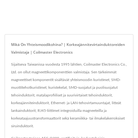
Mikä On Yhteismoodikohina? | Korkeajännitevirtainduktoreiden
Valmistaja | Coilmaster Electronics
Sijaitseva Taiwanissa vuodesta 1995 lähtien, Coilmaster Electronics Co.,
Ltd. on ollut magneettikomponenttien valmistaja. Sen tärkeimmät
magneettiset komponentit sisältävät yhteismoodin kuristimet, SMD-
muottitehotkuristimet, kuristekelat, SMD-suojatut ja puolisuojatut
tehoinduktorit, matalaprofiiliset ja suurivirtaiset tehoinduktorit,
korkeajänniteinduktorit, Ethernet- ja LAN-tehovirtamuuntajat, litteät
lankainduktorit, RJ45-liittimet integroiduilla magneeteilla ja
korkeataajuustransformaattorit sekä keramiikka- tai ilmakelakerroksiset
siruinduktorit.