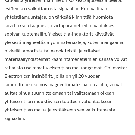
katkaista yhteisen tilan melun korkeataajuisella alueella,
estäen sen vaikuttamasta signaaliin. Kun valitaan
yhteistilamuuntajaa, on tärkeää kiinnittää huomiota
sovelluksen taajuus- ja virtaparametreihin valitaksesi
sopivan tuotemallin. Yleiset tila-induktorit käyttävät
yleisesti magneettisia ydinmateriaaleja, kuten mangaania,
nikkeliä, amorfista tai nanokiteistä, ja erilaiset
materiaaliyhdistelmät käämintämenetelmien kanssa voivat
ratkaista useimmat yleisen tilan meluongelmat. Coilmaster
Electronicsn insinöörit, joilla on yli 20 vuoden
suunnittelukokemus magneettimateriaalien alalla, voivat
auttaa sinua suunnittelemaan tai valitsemaan oikean
yhteisen tilan induktiivisen tuotteen vähentääkseen
yhteisen tilan melua ja estääkseen sen vaikuttamasta
signaaliin.