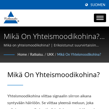
SUOMEN
Mikä On Yhteismoodikohina? |
Yhteismoodivirrankelainten
Mikä on yhteismoodikohina? | Erikoistunut suurvirtaisiin
SMD-induktoreihin, yhteismoodikelaimiin ja korkeataajuisiin
Valmistaja | Coilmaster
Home
/
Ratkaisu.
/
UKK
/
Mikä On Yhteismoodikohina?
magneettikomponentteihin
Electronics
Mikä On Yhteismoodikohina?
Yhteismoodikohina viittaa signaalin siirron aikana
syntyvään häiriöön. Se viittaa yleensä meluun, joka