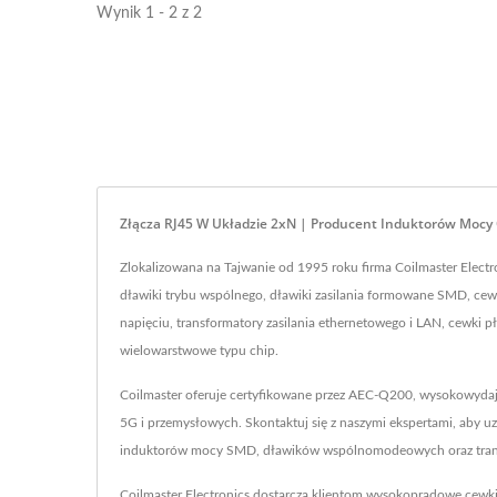
Wynik 1 - 2 z 2
Złącza RJ45 W Układzie 2xN | Producent Induktorów Mocy O
Zlokalizowana na Tajwanie od 1995 roku firma Coilmaster Elec
dławiki trybu wspólnego, dławiki zasilania formowane SMD, cewki
napięciu, transformatory zasilania ethernetowego i LAN, cewki p
wielowarstwowe typu chip.
Coilmaster oferuje certyfikowane przez AEC-Q200, wysokowydajn
5G i przemysłowych. Skontaktuj się z naszymi ekspertami, aby u
induktorów mocy SMD, dławików wspólnomodeowych oraz tran
Coilmaster Electronics dostarcza klientom wysokoprądowe cewki