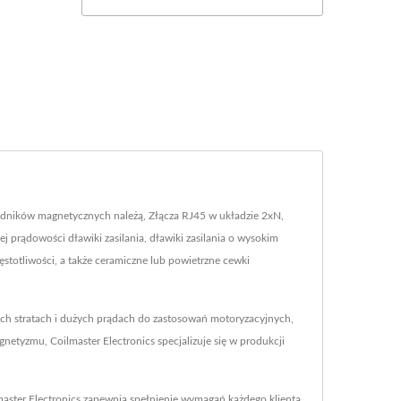
adników magnetycznych należą, Złącza RJ45 w układzie 2xN,
j prądowości dławiki zasilania, dławiki zasilania o wysokim
ęstotliwości, a także ceramiczne lub powietrzne cewki
ich stratach i dużych prądach do zastosowań motoryzacyjnych,
etyzmu, Coilmaster Electronics specjalizuje się w produkcji
aster Electronics zapewnia spełnienie wymagań każdego klienta.