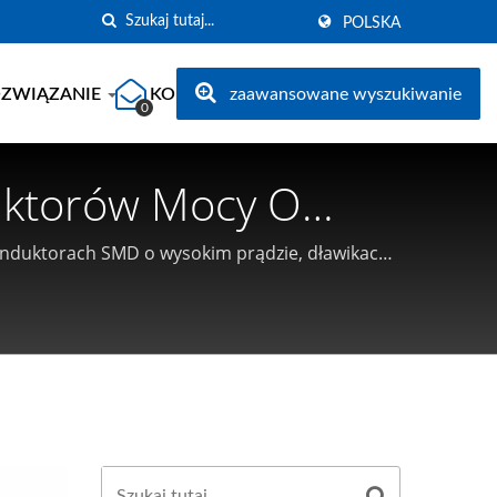
POLSKA
ZWIĄZANIE
KONTAKT
zaawansowane wyszukiwanie
0
duktorów Mocy O
 induktorach SMD o wysokim prądzie, dławikach