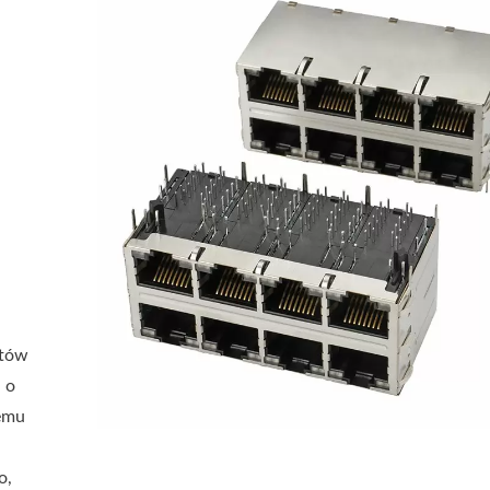
rtów
 o
wemu
o,