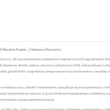
 Wysokim Prądzie | Coilmaster Electronics
tronics Co., Ltd. jest producentem podzespołów magnetycznych.Do jego głównych skł
 dławikowe, dławiki zasilania osłonione i półosłonione SMD, niskoprofilowe i o duże
łaskie, gniazda RJ45 z magnetykami zintegrowanymi oraz transformatory o wysokiej cz
e induktory mocy, dławiki i transformatory. Specjalizuje się w komponentach o nisk
zyskać natychmiastowe wsparcie. Z ponad 20-letnim doświadczeniem w dziedzinie magn
sformatorów wysokoczęstotliwościowych.
 od 1995 roku. Dzięki zaawansowanej technologii i 29-letniemu doświadczeniu, Coilm