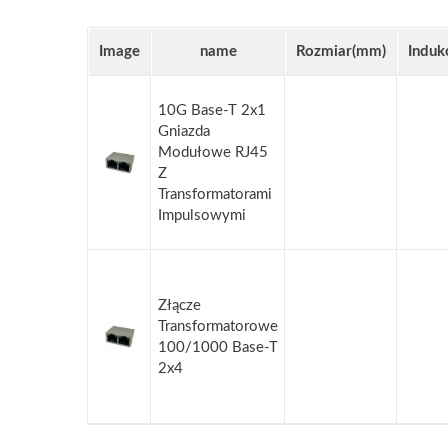
Image
name
Rozmiar(mm)
Induk
10G Base-T 2x1
RJ45 Z Magnetyką
Gniazda
Modułowe RJ45
Z
Transformatorami
Impulsowymi
Złącze
Transformatorowe
100/1000 Base-T
2x4