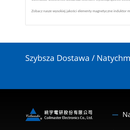
Zobacz nasze wysokiej jakości elementy magnetyczne
induktor 
Szybsza Dostawa / Natychm
Na