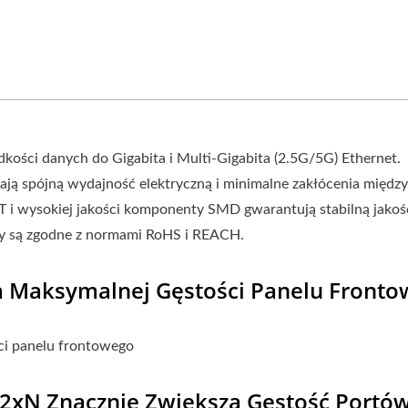
kości danych do Gigabita i Multi-Gigabita (2.5G/5G) Ethernet.
ją spójną wydajność elektryczną i minimalne zakłócenia między
i wysokiej jakości komponenty SMD gwarantują stabilną jakość
y są zgodne z normami RoHS i REACH.
 Maksymalnej Gęstości Panelu Front
ci panelu frontowego
 2xN Znacznie Zwiększa Gęstość Portó