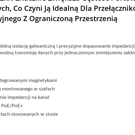
h, Co Czyni Ją Idealną Dla Przełącznik
jnego Z Ograniczoną Przestrzenią
idną izolację galwaniczną i precyzyjne dopasowanie impedancji
wodną transmisję danych przy jednoczesnym zmniejszeniu zakł
integrowanymi magnetykami
tu montowanego w szafach
nie impedancji na kanał
ne PoE/PoE+
rtach stosowanych w stosie