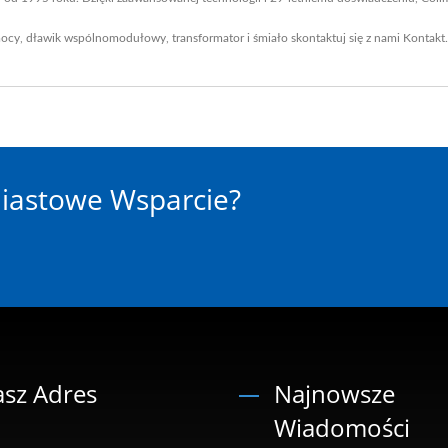
mocy
,
dławik wspólnomodułowy
,
transformator
i śmiało skontaktuj się z nami
Kontakt
.
iastowe Wsparcie?
sz Adres
Najnowsze
Wiadomości