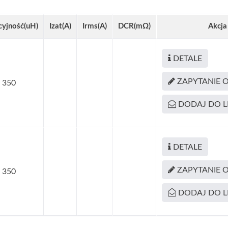
cyjność(uH)
Izat(A)
Irms(A)
DCR(mΩ)
Akcja
DETALE
Choke Toroidalny
RJ45 Z Magnetyką
ZAPYTANIE 
350
DODAJ DO L
DETALE
ZAPYTANIE 
350
DODAJ DO L