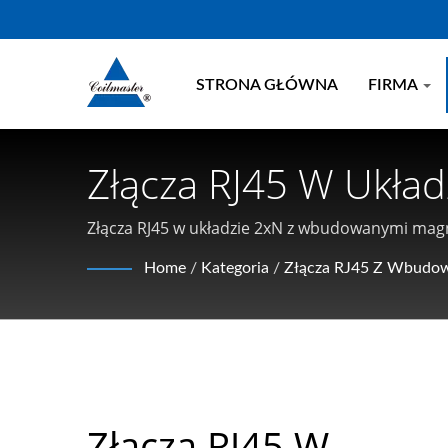
STRONA GŁÓWNA
FIRMA
Złącza RJ45 W Ukła
Wysokim Prądzie | C
Złącza RJ45 w układzie 2xN z wbudowanymi magn
wspólnomodeowych i magnetykach wysokoczęst
Home
/
Kategoria
/
Złącza RJ45 Z Wbudo
Złącza RJ45 W