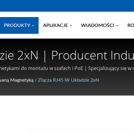
PRODUKTY
APLIKACJE
WIADOMOŚCI
RO
dzie 2xN | Producent In
oilmaster Electronics
etykami do montażu w szafach i PoE | Specjalizujący się w
otliwościowych
waną Magnetyką
/
Złącza RJ45 W Układzie 2xN