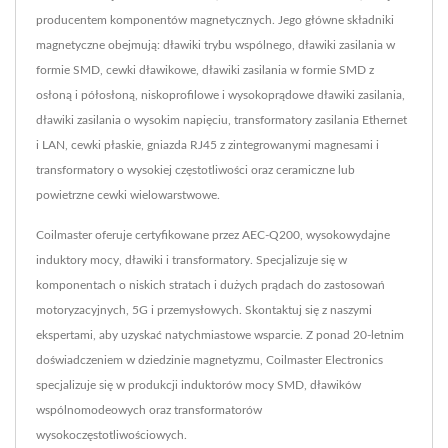
producentem komponentów magnetycznych. Jego główne składniki
magnetyczne obejmują: dławiki trybu wspólnego, dławiki zasilania w
formie SMD, cewki dławikowe, dławiki zasilania w formie SMD z
osłoną i półosłoną, niskoprofilowe i wysokoprądowe dławiki zasilania,
dławiki zasilania o wysokim napięciu, transformatory zasilania Ethernet
i LAN, cewki płaskie, gniazda RJ45 z zintegrowanymi magnesami i
transformatory o wysokiej częstotliwości oraz ceramiczne lub
powietrzne cewki wielowarstwowe.
Coilmaster oferuje certyfikowane przez AEC-Q200, wysokowydajne
induktory mocy, dławiki i transformatory. Specjalizuje się w
komponentach o niskich stratach i dużych prądach do zastosowań
motoryzacyjnych, 5G i przemysłowych. Skontaktuj się z naszymi
ekspertami, aby uzyskać natychmiastowe wsparcie. Z ponad 20-letnim
doświadczeniem w dziedzinie magnetyzmu, Coilmaster Electronics
specjalizuje się w produkcji induktorów mocy SMD, dławików
wspólnomodeowych oraz transformatorów
wysokoczęstotliwościowych.