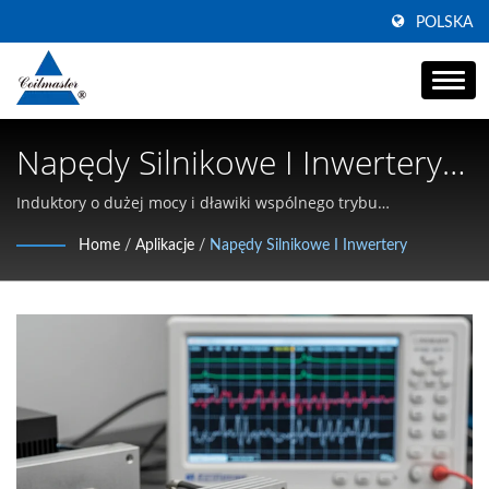
POLSKA
Napędy Silnikowe I Inwertery |
Producent Dławików
Induktory o dużej mocy i dławiki wspólnego trybu
zaprojektowane do przemysłowych napędów silnikowych, VFD
Zasilających Wspólnego Trybu
Home
/
Aplikacje
/
Napędy Silnikowe I Inwertery
i stopni mocy inwerterów serwo. | Specjalizujemy się w
| Coilmaster Electronics
induktorach SMD o dużym prądzie, dławikach wspólnego
trybu i magnetykach wysokoczęstotliwościowych