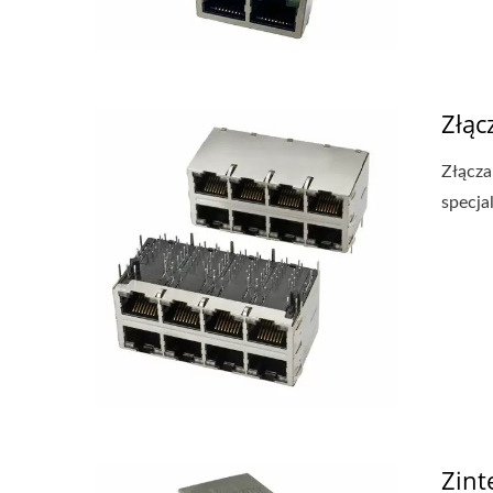
Złąc
Złącz
specja
Zint