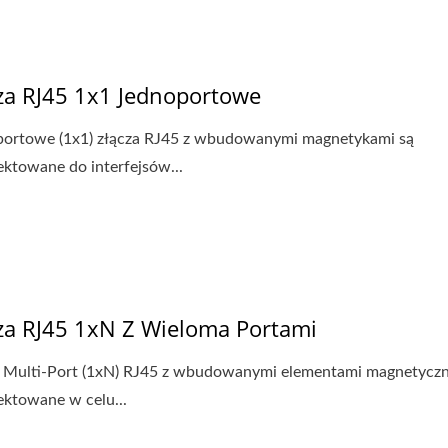
za RJ45 1x1 Jednoportowe
Choke Toroidalny
RJ45 Z Magnetyką
ortowe (1x1) złącza RJ45 z wbudowanymi magnetykami są
ektowane do interfejsów...
za RJ45 1xN Z Wieloma Portami
 Multi-Port (1xN) RJ45 z wbudowanymi elementami magnetyczn
ektowane w celu...