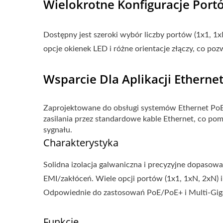
Wielokrotne Konfiguracje Port
Dostępny jest szeroki wybór liczby portów (1x1, 
opcje okienek LED i różne orientacje złączy, co po
Wsparcie Dla Aplikacji Etherne
Zaprojektowane do obsługi systemów Ethernet PoE i
zasilania przez standardowe kable Ethernet, co p
sygnału.
Charakterystyka
Solidna izolacja galwaniczna i precyzyjne dopaso
EMI/zakłóceń. Wiele opcji portów (1x1, 1xN, 2xN) 
Odpowiednie do zastosowań PoE/PoE+ i Multi-Giga
Funkcje