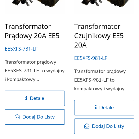
Transformator
Transformator
Prądowy 20A EE5
Czujnikowy EE5
20A
EE5XFS-731-LF
EE5XFS-981-LF
Transformator prądowy
EE5XFS-731-LF to wydajny
Transformator prądowy
i kompaktowy
EE5XFS-981-LF to
transformator specjalnie
kompaktowy i wydajny
zaprojektowany...
transformator
Detale
zaprojektowany
Detale
specjalnie...
Dodaj Do Listy
Dodaj Do Listy