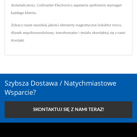
doświadczeniu, Coilmaster Electronics zapewnia spełnienie wymagań
każdego klienta.
Zobacz nasze wysokiej jakości elementy magnetyczne
induktor mocy
,
dławik wspólnomodułowy
,
transformator
i śmiało skontaktuj się z nami
Kontakt
.
Szybsza Dostawa / Natychmiastowe
Wsparcie?
SKONTAKTUJ SIĘ Z NAMI TERAZ!