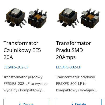
Transformator
Transformator
Czujnikowy EE5
Prądu SMD
20A
20Amps
EE5XFS-202-LF
EE5XFS-302-LF
Transformator prądowy
Transformator prądowy
EE5XFS-202-LF to wysoce
EE5XFS-302-LF to
wydajny i kompaktowy
kompaktowy i wydajny
transformator
transformator
przeznaczony...
zaprojektowany
Detale
Detale