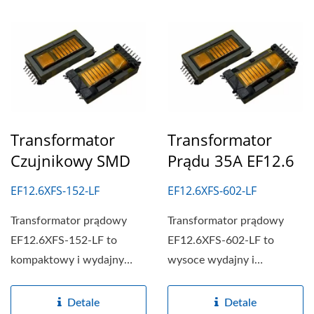
Transformator
Transformator
Czujnikowy SMD
Prądu 35A EF12.6
EF12.6XFS-152-LF
EF12.6XFS-602-LF
Transformator prądowy
Transformator prądowy
EF12.6XFS-152-LF to
EF12.6XFS-602-LF to
kompaktowy i wydajny
wysoce wydajny i
transformator
kompaktowy transformator
zaprojektowany...
przeznaczony...
Detale
Detale