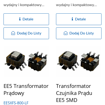
wydajny i kompaktowy
wydajny i kompaktowy
transformator specjalnie
transformator specjalnie
zaprojektowany...
zaprojektowany...
Detale
Detale
Dodaj Do Listy
Dodaj Do Listy
EE5 Transformator
Transformator
Prądowy
Czujnika Prądu
EE5 SMD
EE5XFS-800-LF