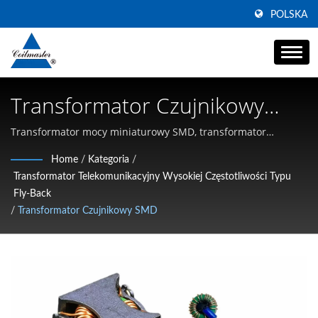
POLSKA
Transformator Czujnikowy
SMD | Producent Induktorów
Transformator mocy miniaturowy SMD, transformator
czujnikowy prądu 20A | Specjalizujący się w induktorach SMD
Mocy O Wysokim Prądzie |
Home
/
Kategoria
/
o wysokim prądzie, dławikach wspólnomodeowych i
Transformator Telekomunikacyjny Wysokiej Częstotliwości Typu
Coilmaster Electronics
magnetykach wysokoczęstotliwościowych
Fly-Back
/
Transformator Czujnikowy SMD