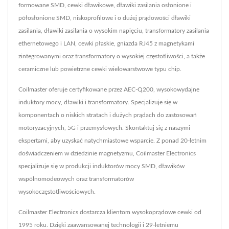
formowane SMD, cewki dławikowe, dławiki zasilania osłonione i
półosłonione SMD, niskoprofilowe i o dużej prądowości dławiki
zasilania, dławiki zasilania o wysokim napięciu, transformatory zasilania
ethernetowego i LAN, cewki płaskie, gniazda RJ45 z magnetykami
zintegrowanymi oraz transformatory o wysokiej częstotliwości, a także
ceramiczne lub powietrzne cewki wielowarstwowe typu chip.
Coilmaster oferuje certyfikowane przez AEC-Q200, wysokowydajne
induktory mocy, dławiki i transformatory. Specjalizuje się w
komponentach o niskich stratach i dużych prądach do zastosowań
motoryzacyjnych, 5G i przemysłowych. Skontaktuj się z naszymi
ekspertami, aby uzyskać natychmiastowe wsparcie. Z ponad 20-letnim
doświadczeniem w dziedzinie magnetyzmu, Coilmaster Electronics
specjalizuje się w produkcji induktorów mocy SMD, dławików
wspólnomodeowych oraz transformatorów
wysokoczęstotliwościowych.
Coilmaster Electronics dostarcza klientom wysokoprądowe cewki od
1995 roku. Dzięki zaawansowanej technologii i 29-letniemu