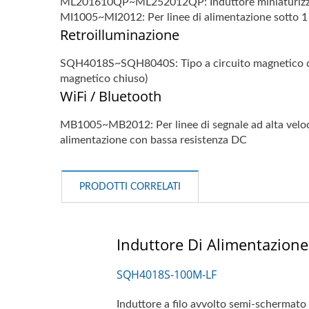
ML201610QP~ML252012QP: Induttore miniaturizzat
MI1005~MI2012: Per linee di alimentazione sotto 
Retroilluminazione
SQH4018S~SQH8040S: Tipo a circuito magnetico ch
magnetico chiuso)
WiFi / Bluetooth
MB1005~MB2012: Per linee di segnale ad alta velo
alimentazione con bassa resistenza DC
PRODOTTI CORRELATI
Induttore Di Alimentazione
SQH4018S-100M-LF
Induttore a filo avvolto semi-schermato