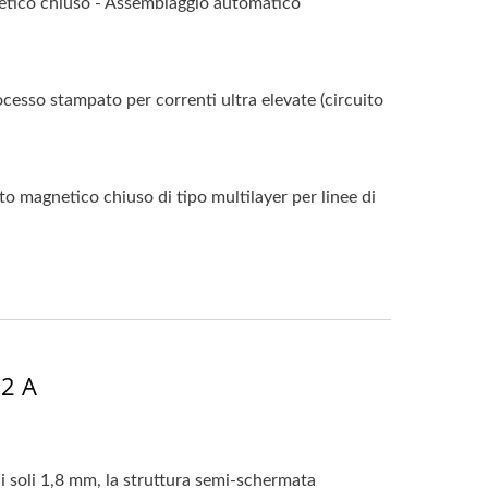
ico chiuso - Assemblaggio automatico
o stampato per correnti ultra elevate (circuito
agnetico chiuso di tipo multilayer per linee di
,2 A
 soli 1,8 mm, la struttura semi-schermata