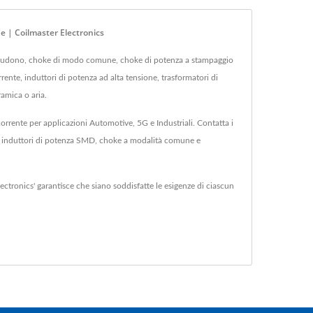
e | Coilmaster Electronics
includono, choke di modo comune, choke di potenza a stampaggio
ente, induttori di potenza ad alta tensione, trasformatori di
ramica o aria.
corrente per applicazioni Automotive, 5G e Industriali. Contatta i
 di induttori di potenza SMD, choke a modalità comune e
lectronics' garantisce che siano soddisfatte le esigenze di ciascun