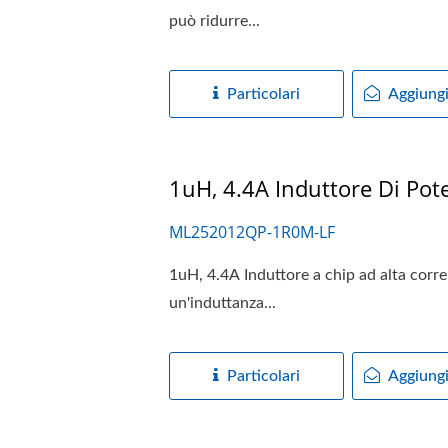
può ridurre...
Particolari
Aggiungi
1uH, 4.4A Induttore Di Po
ML252012QP-1R0M-LF
1uH, 4.4A Induttore a chip ad alta corr
un'induttanza...
Particolari
Aggiungi