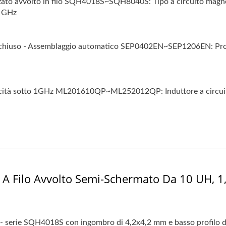
o avvolto in filo SQH4018S~SQH8040S: Tipo a circuito magnet
1 GHz
iuso - Assemblaggio automatico SEP0402EN~SEP1206EN: Process
cità sotto 1GHz ML201610QP~ML252012QP: Induttore a circuito m
 A Filo Avvolto Semi-Schermato Da 10 UH, 1
 - serie SQH4018S con ingombro di 4,2x4,2 mm e basso profilo di