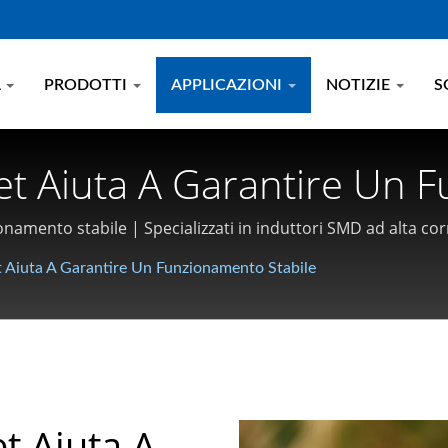
A
PRODOTTI
APPLICAZIONI
NOTIZIE
S
let Aiuta A Garantire Un
te Di Choke Per Linee Di 
ionamento stabile | Specializzati in induttori SMD ad alta 
oilmaster Electronics
et Aiuta A Garantire Un Funzionamento Stabile
et Aiuta A