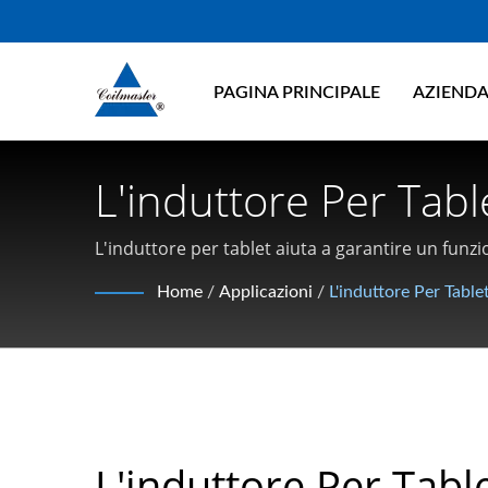
PAGINA PRINCIPALE
AZIEND
L'induttore Per Tab
Stabile | Fabbrican
L'induttore per tablet aiuta a garantire un funz
ad alta frequenza
Modalità Comune | C
Home
/
Applicazioni
/
L'induttore Per Tabl
L'induttore Per Tabl