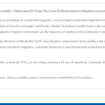
 Stabile | Fabbricante Di Choke Per Linee Di Alimentazione A Modalità Comun
tata un produttore di componenti magnetici. I suoi principali componenti magnetici 
mi-schermati a montaggio superficiale, induttori di potenza a profilo basso e alta corr
netics integrati e trasformatori ad alta frequenza, e induttori a chip multistrato in ce
lta efficienza certificati AEC-Q200. Specializzati in componenti a bassa perdita e alta 
rienza nel settore magnetico, Coilmaster Electronics è specializzata nella produzione
d alta corrente dal 1995, con tecnologia avanzata e 29 anni di esperienza, 'Coilmaster E
enza
,
choke a modalità comune
,
trasformatore
e sentiti libero di
Contattarci
.