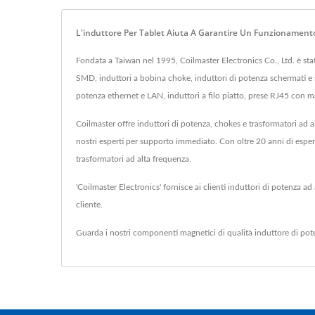
L'induttore Per Tablet Aiuta A Garantire Un Funzionamento
Fondata a Taiwan nel 1995, Coilmaster Electronics Co., Ltd. è s
SMD, induttori a bobina choke, induttori di potenza schermati e se
potenza ethernet e LAN, induttori a filo piatto, prese RJ45 con mag
Coilmaster offre induttori di potenza, chokes e trasformatori ad a
nostri esperti per supporto immediato. Con oltre 20 anni di espe
trasformatori ad alta frequenza.
'Coilmaster Electronics' fornisce ai clienti induttori di potenza a
cliente.
Guarda i nostri componenti magnetici di qualità
induttore di pot