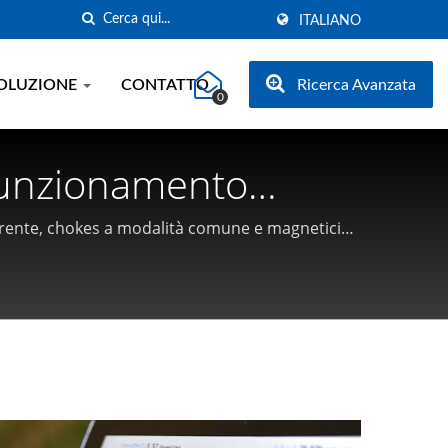
ITALIANO
OLUZIONE
CONTATTO
Ricerca Avanzata
0
 Funzionamento
Alimentazione A
corrente, chokes a modalità comune e magnetici