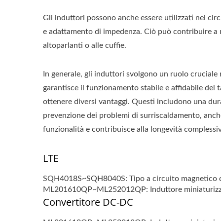
Gli induttori possono anche essere utilizzati nei circu
e adattamento di impedenza. Ciò può contribuire a mi
altoparlanti o alle cuffie.
In generale, gli induttori svolgono un ruolo cruciale 
garantisce il funzionamento stabile e affidabile del
ottenere diversi vantaggi. Questi includono una dura
prevenzione dei problemi di surriscaldamento, anche
funzionalità e contribuisce alla longevità complessiva
LTE
SQH4018S~SQH8040S: Tipo a circuito magnetico ch
ML201610QP~ML252012QP: Induttore miniaturizzat
Convertitore DC-DC