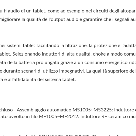
iti audio di un tablet, come ad esempio nei circuiti degli altoparla
gliorare la qualità dell'output audio e garantire che i segnali 
nei sistemi tablet facilitando la filtrazione, la protezione e l'ada
 tablet. Selezionando induttori di alta qualità, choke a modo comu
ta della batteria prolungata grazie a un consumo energetico ridot
 durante scenari di utilizzo impegnativi. La qualità superiore d
 e all'affidabilità del sistema tablet.
iuso - Assemblaggio automatico MS1005~MS3225: Induttore di 
o avvolto in filo MF1005~MF2012: Induttore RF ceramico mul