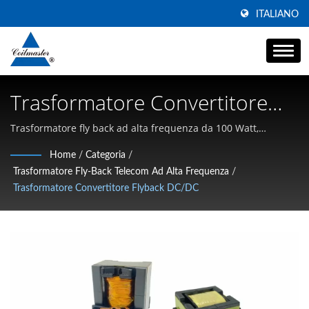
ITALIANO
Trasformatore Convertitore
Flyback DC/DC | Produttore Di
Trasformatore fly back ad alta frequenza da 100 Watt,
trasformatore ferrite di potenza | Specializzato in induttori
Induttori Di Potenza Ad Alta
Home
/
Categoria
/
SMD ad alta corrente, chokes a modo comune e magnetici ad
Trasformatore Fly-Back Telecom Ad Alta Frequenza
/
Corrente | Coilmaster
alta frequenza
Trasformatore Convertitore Flyback DC/DC
Electronics