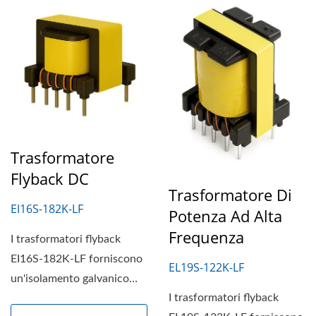
Trasformatore
Flyback DC
Trasformatore Di
EI16S-182K-LF
Potenza Ad Alta
Frequenza
I trasformatori flyback
EI16S-182K-LF forniscono
EL19S-122K-LF
un'isolamento galvanico
I trasformatori flyback
fino a 3KV tra i circuiti...