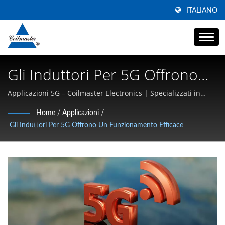
ITALIANO
Gli Induttori Per 5G Offrono
Un Funzionamento Efficace |
Applicazioni 5G – Coilmaster Electronics | Specializzati in
induttori SMD ad alta corrente, chokes a modalità comune e
Fabbricante Di Choke Per
Home
/
Applicazioni
/
magnetici ad alta frequenza
Gli Induttori Per 5G Offrono Un Funzionamento Efficace
Linee Di Alimentazione A
Modalità Comune | Coilmaster
Electronics