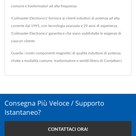
comune e trasformatori ad alta frequenza.
'Coilmaster Electronics' fornisce ai clienti induttori di potenza ad alta
corrente dal 1995, con tecnologia avanzata e 29 anni di esperienza,
'Coilmaster Electronics' garantisce che siano soddisfatte le esigenze di
ciascun cliente.
Guarda i nostri componenti magnetici di qualità
induttore di potenza
,
choke a modalità comune
,
trasformatore
e sentiti libero di
Contattarci
.
Consegna Più Veloce / Supporto
Istantaneo?
CONTATTACI ORA!