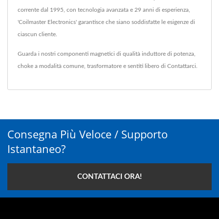
corrente dal 1995, con tecnologia avanzata e 29 anni di esperienza,
'Coilmaster Electronics' garantisce che siano soddisfatte le esigenze di
ciascun cliente.
Guarda i nostri componenti magnetici di qualità
induttore di potenza
,
choke a modalità comune
,
trasformatore
e sentiti libero di
Contattarci
.
Consegna Più Veloce / Supporto
Istantaneo?
CONTATTACI ORA!