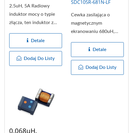
SDC105R-681N-LF
2.5uH, 5A Radiowy
induktor mocy o typie
Cewka zasilająca o
złącza, ten induktor z
magnetycznym
otwartym obwodem
ekranowaniu 680uH,
magnetycznym,...
0.52A o wymiarach
Detale
10.3x10.5x5.1mm.
Detale
Obudowa...
Dodaj Do Listy
Dodaj Do Listy
0.068uH,