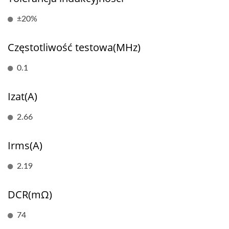
±20%
Częstotliwość testowa(MHz)
0.1
Izat(A)
2.66
Irms(A)
2.19
DCR(mΩ)
74