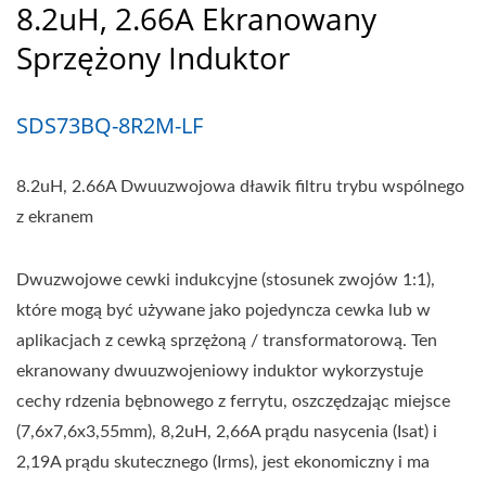
8.2uH, 2.66A Ekranowany
Sprzężony Induktor
SDS73BQ-8R2M-LF
8.2uH, 2.66A Dwuuzwojowa dławik filtru trybu wspólnego
z ekranem
Dwuzwojowe cewki indukcyjne (stosunek zwojów 1:1),
które mogą być używane jako pojedyncza cewka lub w
aplikacjach z cewką sprzężoną / transformatorową. Ten
ekranowany dwuuzwojeniowy induktor wykorzystuje
cechy rdzenia bębnowego z ferrytu, oszczędzając miejsce
(7,6x7,6x3,55mm), 8,2uH, 2,66A prądu nasycenia (Isat) i
2,19A prądu skutecznego (Irms), jest ekonomiczny i ma