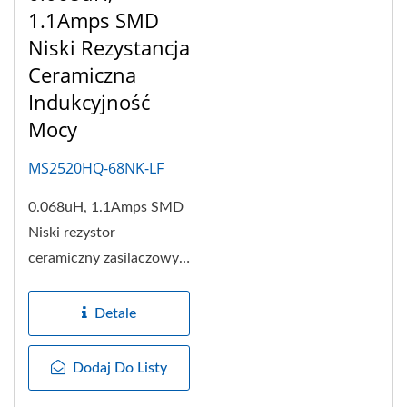
1.1Amps SMD
Niski Rezystancja
Ceramiczna
Indukcyjność
Mocy
MS2520HQ-68NK-LF
0.068uH, 1.1Amps SMD
Niski rezystor
ceramiczny zasilaczowy
o wymiarach
przemysłowych
Detale
2.9x2.9x2mm...
Dodaj Do Listy