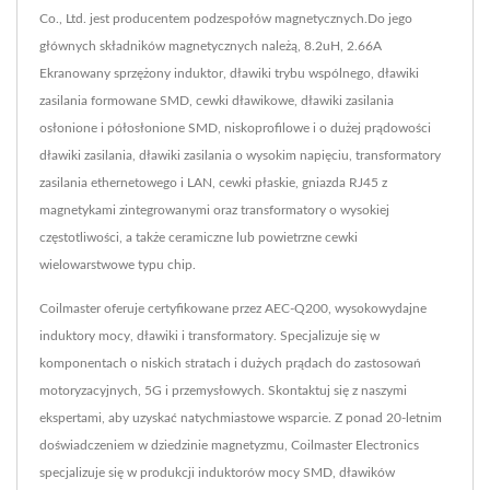
Co., Ltd. jest producentem podzespołów magnetycznych.Do jego
głównych składników magnetycznych należą, 8.2uH, 2.66A
Ekranowany sprzężony induktor, dławiki trybu wspólnego, dławiki
zasilania formowane SMD, cewki dławikowe, dławiki zasilania
osłonione i półosłonione SMD, niskoprofilowe i o dużej prądowości
dławiki zasilania, dławiki zasilania o wysokim napięciu, transformatory
zasilania ethernetowego i LAN, cewki płaskie, gniazda RJ45 z
magnetykami zintegrowanymi oraz transformatory o wysokiej
częstotliwości, a także ceramiczne lub powietrzne cewki
wielowarstwowe typu chip.
Coilmaster oferuje certyfikowane przez AEC-Q200, wysokowydajne
induktory mocy, dławiki i transformatory. Specjalizuje się w
komponentach o niskich stratach i dużych prądach do zastosowań
motoryzacyjnych, 5G i przemysłowych. Skontaktuj się z naszymi
ekspertami, aby uzyskać natychmiastowe wsparcie. Z ponad 20-letnim
doświadczeniem w dziedzinie magnetyzmu, Coilmaster Electronics
specjalizuje się w produkcji induktorów mocy SMD, dławików