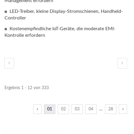
Management erfordern
LED-Treiber, kleine Display-Stromschienen, Handheld-
Controller
Kostenempfindliche IoT-Geräte, die moderate EMI-
Kontrolle erfordern
Ergebnis 1 - 12 von 333
…
«
01
02
03
04
28
»