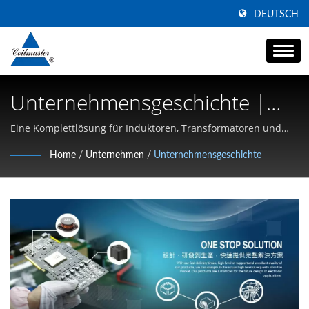
DEUTSCH
Unternehmensgeschichte |
Hersteller Von Common-
Eine Komplettlösung für Induktoren, Transformatoren und
Drosseln | Spezialisierung auf Hochstrom-SMD-Induktivitäten,
Mode-Netzfilterdrosseln |
Home
/
Unternehmen
/
Unternehmensgeschichte
Common-Mode-Drosseln und Hochfrequenzmagnetik
Coilmaster Electronics