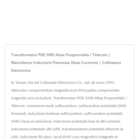
Transformator POE SMD Altae Frequentialis / Telecom |
Manufactor Inductoris Potentiae Altae Currentis | Coilmaster
Electronics
In Taiwan sita est Coilmaster Electronics Co., Ltd. ab anno 1995,
fabricator componentium magneticorum.Principales componentes
magnetici eius includunt, Transformator POE SMD Altae Frequentialis /
Telecom, communes modi suffocantium, suffocantium potestatis SMD
formandi, inductores bobinae suffocantium, suffocantium potestatis
SMD clausi et semiclausi, inductores potestatis basi et alti currentis,
inductores potestatis alti voltii, transformatores potestatis ethernet et
LAN, inductores fili plani, iaculi RJ45 cum magneticis integratis et