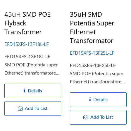
45uH SMD POE
35uH SMD
Flyback
Potentia Super
Transformer
Ethernet
Transformator
EFD15XFS-13F18L-LF
EFD15XFS-13F25L-LF
EFD15XFS-13F18L-LF
SMD POE (Potentia super
EFD15XFS-13F25L-LF
Ethernet) transformatores
SMD POE (Potentia super
sunt compacti et
Ethernet) transformatores
efficaces...
sunt compacti et
Details
efficaces...
Details
Add To List
Add To List