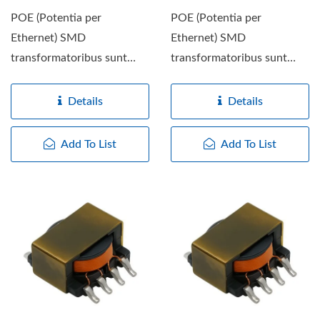
POE (Potentia per
POE (Potentia per
Ethernet) SMD
Ethernet) SMD
transformatoribus sunt
transformatoribus sunt
transformatoribus
transformatoribus
specialibus ad Potentiam...
specialibus ad Potentiam...
Details
Details
Add To List
Add To List