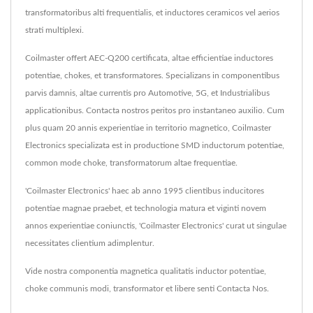
transformatoribus alti frequentialis, et inductores ceramicos vel aerios
strati multiplexi.
Coilmaster offert AEC-Q200 certificata, altae efficientiae inductores
potentiae, chokes, et transformatores. Specializans in componentibus
parvis damnis, altae currentis pro Automotive, 5G, et Industrialibus
applicationibus. Contacta nostros peritos pro instantaneo auxilio. Cum
plus quam 20 annis experientiae in territorio magnetico, Coilmaster
Electronics specializata est in productione SMD inductorum potentiae,
common mode choke, transformatorum altae frequentiae.
'Coilmaster Electronics' haec ab anno 1995 clientibus inducitores
potentiae magnae praebet, et technologia matura et viginti novem
annos experientiae coniunctis, 'Coilmaster Electronics' curat ut singulae
necessitates clientium adimplentur.
Vide nostra componentia magnetica qualitatis
inductor potentiae
,
choke communis modi
,
transformator
et libere senti
Contacta Nos
.