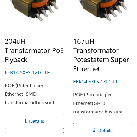
204uH
167uH
Transformator PoE
Transformator
Flyback
Potestatem Super
Ethernet
EER14.5XFS-12LC-LF
EER14.5XFS-18LC-LF
POE (Potentia per
Ethernet) SMD
POE (Potentia per
transformatoribus sunt
Ethernet) SMD
transformatoribus
transformatoribus sunt
specialibus ad Potentiam...
transformatoribus
Details
specialibus ad Potentiam...
Details