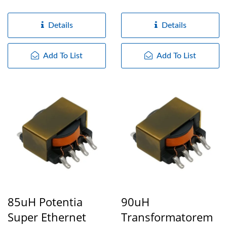
transformatores
transformatoribus
specialisati ad usum
specialibus ad Potentiam...
Details
Details
Potentiae...
Add To List
Add To List
85uH Potentia
90uH
Super Ethernet
Transformatorem