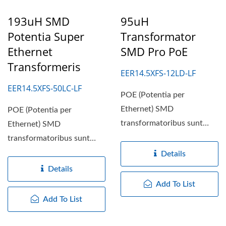
193uH SMD
95uH
Potentia Super
Transformator
Ethernet
SMD Pro PoE
Transformeris
EER14.5XFS-12LD-LF
EER14.5XFS-50LC-LF
POE (Potentia per
Ethernet) SMD
POE (Potentia per
transformatoribus sunt
Ethernet) SMD
transformatoribus
transformatoribus sunt
specialibus ad Potentiam...
transformatoribus
Details
specialibus ad Potentiam...
Details
Add To List
Add To List