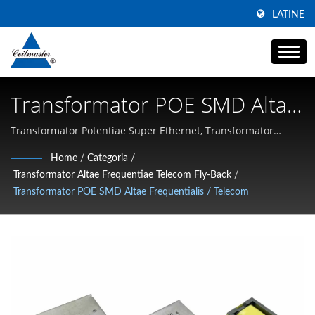
LATINE
Transformator POE SMD Altae
Frequentialis / Telecom |
Transformator Potentiae Super Ethernet, Transformator
Potentiae SMD | Specializans in Inductoribus SMD Altae
Manufactor Inductoris
Home
/
Categoria
/
Currentis, Chokes Modorum Communium, et Magnetica Altae
Transformator Altae Frequentiae Telecom Fly-Back
/
Potentiae Altae Currentis |
Frequentiae
Transformator POE SMD Altae Frequentialis / Telecom
Coilmaster Electronics