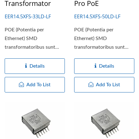
Transformator
Pro PoE
EER14.5XFS-33LD-LF
EER14.5XFS-50LD-LF
POE (Potentia per
POE (Potentia per
Ethernet) SMD
Ethernet) SMD
transformatoribus sunt
transformatoribus sunt
transformatoribus
transformatoribus
specialibus ad Potentiam...
specialibus ad Potentiam...
Details
Details
Add To List
Add To List