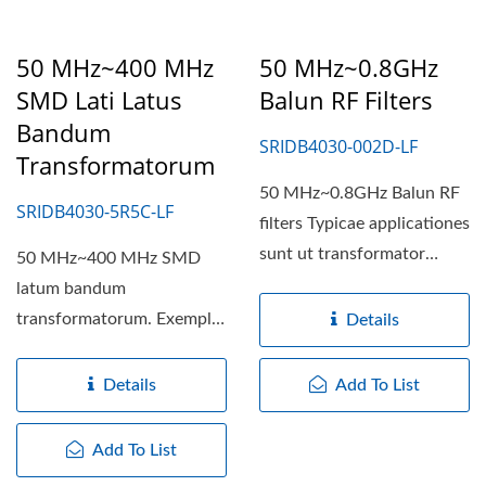
50 MHz~400 MHz
50 MHz~0.8GHz
SMD Lati Latus
Balun RF Filters
Bandum
SRIDB4030-002D-LF
Transformatorum
50 MHz~0.8GHz Balun RF
SRIDB4030-5R5C-LF
filters Typicae applicationes
sunt ut transformator
50 MHz~400 MHz SMD
impedientiae vel
latum bandum
isolationis,...
transformatorum. Exempla
Details
typica sunt
transformatorum
Details
Add To List
impedientiae...
Add To List