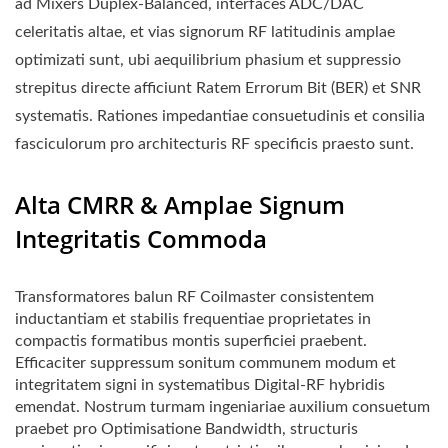
ad Mixers Duplex-Balanced, interfaces ADC/DAC
celeritatis altae, et vias signorum RF latitudinis amplae
optimizati sunt, ubi aequilibrium phasium et suppressio
strepitus directe afficiunt Ratem Errorum Bit (BER) et SNR
systematis. Rationes impedantiae consuetudinis et consilia
fasciculorum pro architecturis RF specificis praesto sunt.
Alta CMRR & Amplae Signum
Integritatis Commoda
Transformatores balun RF Coilmaster consistentem
inductantiam et stabilis frequentiae proprietates in
compactis formatibus montis superficiei praebent.
Efficaciter suppressum sonitum communem modum et
integritatem signi in systematibus Digital-RF hybridis
emendat. Nostrum turmam ingeniariae auxilium consuetum
praebet pro Optimisatione Bandwidth, structuris