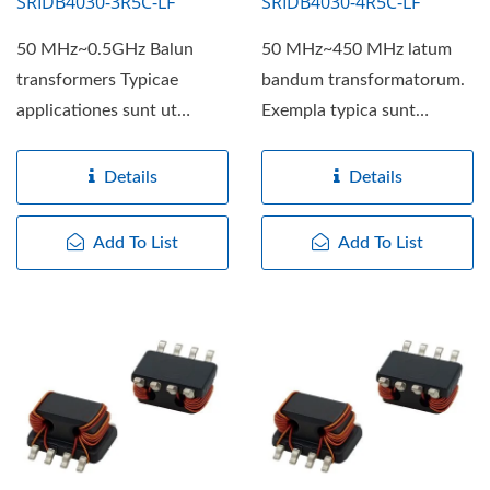
SRIDB4030-3R5C-LF
SRIDB4030-4R5C-LF
50 MHz~0.5GHz Balun
50 MHz~450 MHz latum
transformers Typicae
bandum transformatorum.
applicationes sunt ut
Exempla typica sunt
transformator
transformatorum
impedimentum vel
impedientiae...
Details
Details
isolamentum,...
Add To List
Add To List