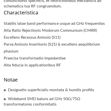
coniunctionis specificis, et restrictionibus mechanicis ad
schematica tua RF congruendum.
Characteristica
Stabilis latae band performance usque ad GHz frequentias
Alta Ratio Rejectionis Modorum Communium (CMRR)
Excellens Recessus Amissio (S11)
Parva Amissio Insertionis (S21) & excellens aequilibrium
phasium
Praecisa transformatio impedantiae
Alta fiducia in applicationibus RF
Notae
Designatio superficialis-montata & humilis profilis
Wideband SMD baluns ad GHz 50Ω/75Ω
transformatores conformitatis