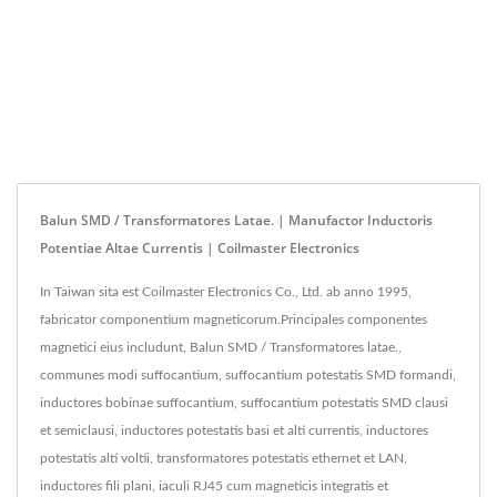
Balun SMD / Transformatores Latae. | Manufactor Inductoris
Potentiae Altae Currentis | Coilmaster Electronics
In Taiwan sita est Coilmaster Electronics Co., Ltd. ab anno 1995,
fabricator componentium magneticorum.Principales componentes
magnetici eius includunt, Balun SMD / Transformatores latae.,
communes modi suffocantium, suffocantium potestatis SMD formandi,
inductores bobinae suffocantium, suffocantium potestatis SMD clausi
et semiclausi, inductores potestatis basi et alti currentis, inductores
potestatis alti voltii, transformatores potestatis ethernet et LAN,
inductores fili plani, iaculi RJ45 cum magneticis integratis et