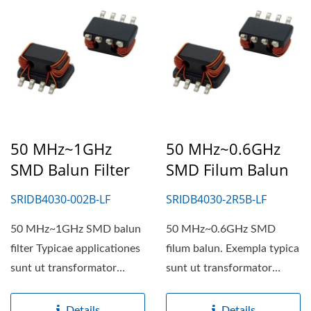
50 MHz~1GHz
50 MHz~0.6GHz
SMD Balun Filter
SMD Filum Balun
SRIDB4030-002B-LF
SRIDB4030-2R5B-LF
50 MHz~1GHz SMD balun
50 MHz~0.6GHz SMD
filter Typicae applicationes
filum balun. Exempla typica
sunt ut transformator
sunt ut transformator
impedimentorum vel
impedientiae vel
isolationis,...
isolationis,...
Details
Details