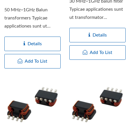
30 MHz~1GHz balun filter
Typicae applicationes sunt
50 MHz~1GHz Balun
ut transformator
transformers Typicae
impedimentorum vel
applicationes sunt ut
isolationis,...
transformator
Details
impedimentum vel
Details
isolatio,...
Add To List
Add To List