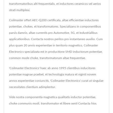
transformatoribus alti frequentialis, et inductores ceramicos vel aerios
strati multiplexi.
Coilmaster offert AEC-Q200 certificata, altae efficientiae inductores
potentiae, chokes, et transformatores. Specializans in componentibus
parvis damnis, altae currentis pro Automotive, 5G, et Industrialibus
applicationibus. Contacta nostros peritos pro instantaneo auxilio. Cum
plus quam 20 annis experientiae in territorio magnetico, Coilmaster
Electronics specializata est in productione SMD inductorum potentiae,
common mode choke, transformatorum altae frequentiae.
'Coilmaster Electronics' haec ab anno 1995 clientibus inducitores
potentiae magnae praebet, et technologia matura et viginti novem
annos experientiae coniunctis, 'Coilmaster Electronics' curat ut singulae
necessitates clientium adimplentur.
Vide nostra componentia magnetica qualitatis
inductor potentiae
,
choke communis modi
,
transformator
et libere senti
Contacta Nos
.