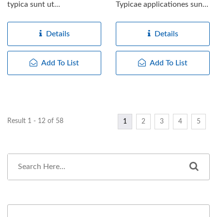
typica sunt ut
Typicae applicationes sunt
impedimentum seu
ut transformator...
transmutator...
Details
Details
Add To List
Add To List
Result 1 - 12 of 58
1
2
3
4
5