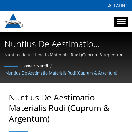
LATINE
Nuntius De Aestimatio
Materialis Rudi (Cuprum &
Nuntius de Aestimatio Materialis Rudi (Cuprum & Argentum)
| Specializans in Alta Currentia SMD Inductores, Communis
Argentum) | Componentes
Home
/
Nuntii.
/
Modus Chokes, et Alta-Frequentia Magnetica
Nuntius De Aestimatio Materialis Rudi (Cuprum & Argentum)
Magnetici | Fabricator
Transformatorum,
Nuntius De Aestimatio
Inductorum, Suffocantium |
Materialis Rudi (Cuprum &
Coilmaster Electronics
Argentum)