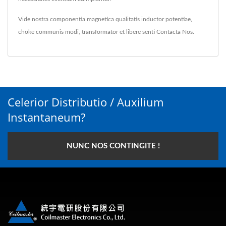
Vide nostra componentia magnetica qualitatis
inductor potentiae
,
choke communis modi
,
transformator
et libere senti
Contacta Nos
.
Celerior Distributio / Auxilium
Instantaneum?
NUNC NOS CONTINGITE !