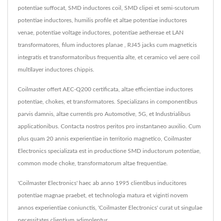
potentiae suffocat, SMD inductores coil, SMD clipei et semi-scutorum
potentiae inductores, humilis profile et altae potentiae inductores
venae, potentiae voltage inductores, potentiae aethereae et LAN
transformatores, filum inductores planae , RJ45 jacks cum magneticis
integratis et transformatoribus frequentia alte, et ceramico vel aere coil
multilayer inductores chippis.
Coilmaster offert AEC-Q200 certificata, altae efficientiae inductores
potentiae, chokes, et transformatores. Specializans in componentibus
parvis damnis, altae currentis pro Automotive, 5G, et Industrialibus
applicationibus. Contacta nostros peritos pro instantaneo auxilio. Cum
plus quam 20 annis experientiae in territorio magnetico, Coilmaster
Electronics specializata est in productione SMD inductorum potentiae,
common mode choke, transformatorum altae frequentiae.
'Coilmaster Electronics' haec ab anno 1995 clientibus inducitores
potentiae magnae praebet, et technologia matura et viginti novem
annos experientiae coniunctis, 'Coilmaster Electronics' curat ut singulae
necessitates clientium adimplentur.