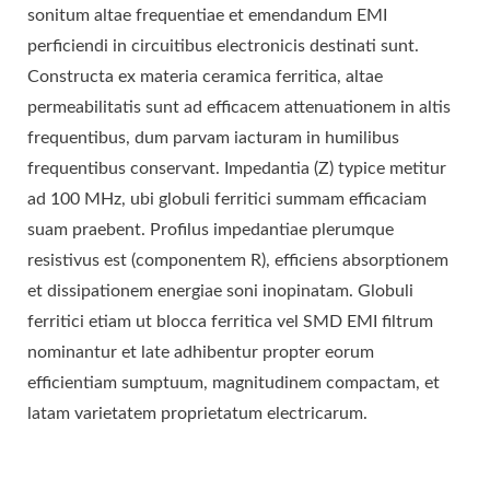
sonitum altae frequentiae et emendandum EMI
perficiendi in circuitibus electronicis destinati sunt.
Constructa ex materia ceramica ferritica, altae
permeabilitatis sunt ad efficacem attenuationem in altis
frequentibus, dum parvam iacturam in humilibus
frequentibus conservant. Impedantia (Z) typice metitur
ad 100 MHz, ubi globuli ferritici summam efficaciam
suam praebent. Profilus impedantiae plerumque
resistivus est (componentem R), efficiens absorptionem
et dissipationem energiae soni inopinatam. Globuli
ferritici etiam ut blocca ferritica vel SMD EMI filtrum
nominantur et late adhibentur propter eorum
efficientiam sumptuum, magnitudinem compactam, et
latam varietatem proprietatum electricarum.