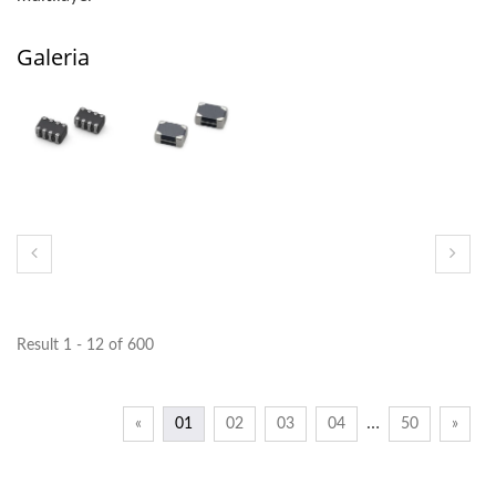
Galeria
Result 1 - 12 of 600
…
«
01
02
03
04
50
»