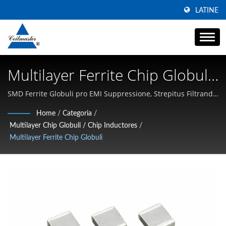
LATINE
Multilayer Ferrite Chip Globuli
| Manufactor Inductoris
SMD Ferrite Globuli pro EMI Suppressione, Strepitus Filtrando
& Altae-Currens Potentiae Lineae | Specializans in
Potentiae Altae Currentis |
Home
/
Categoria
/
Inductoribus SMD Altae Currentis, Chokes Modorum
Multilayer Chip Globuli / Chip Inductores
/
Coilmaster Electronics
Communium, et Magnetica Altae Frequentiae
Multilayer Ferrite Chip Globuli