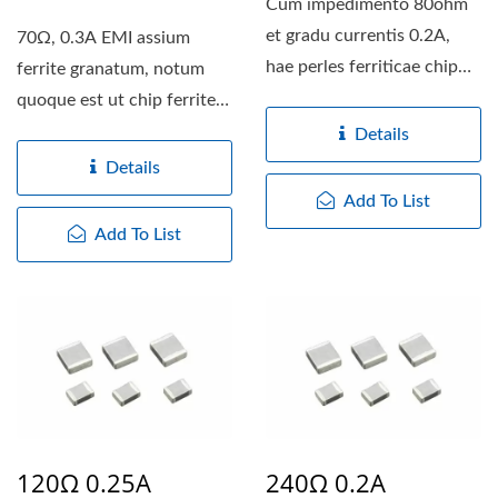
Cum impedimento 80ohm
et gradu currentis 0.2A,
70Ω, 0.3A EMI assium
hae perles ferriticae chip
ferrite granatum, notum
perfectam aequilibrium...
quoque est ut chip ferrite
bracteae in variis...
Details
Details
Add To List
Add To List
120Ω 0.25A
240Ω 0.2A