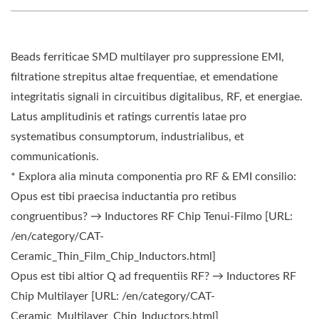
Beads ferriticae SMD multilayer pro suppressione EMI,
filtratione strepitus altae frequentiae, et emendatione
integritatis signali in circuitibus digitalibus, RF, et energiae.
Latus amplitudinis et ratings currentis latae pro
systematibus consumptorum, industrialibus, et
communicationis.
* Explora alia minuta componentia pro RF & EMI consilio:
Opus est tibi praecisa inductantia pro retibus
congruentibus? → Inductores RF Chip Tenui-Filmo [URL:
/en/category/CAT-
Ceramic_Thin_Film_Chip_Inductors.html]
Opus est tibi altior Q ad frequentiis RF? → Inductores RF
Chip Multilayer [URL: /en/category/CAT-
Ceramic_Multilayer_Chip_Inductors.html]