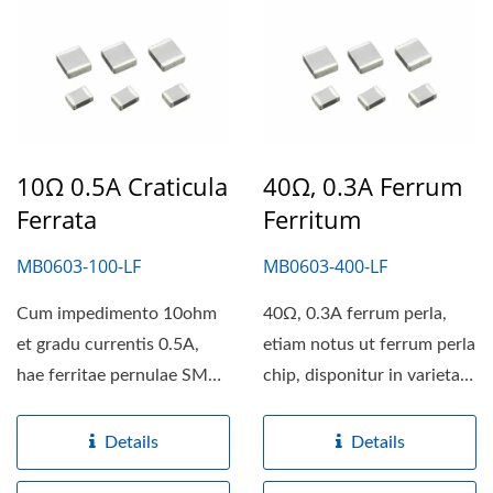
10Ω 0.5A Craticula
40Ω, 0.3A Ferrum
Ferrata
Ferritum
MB0603-100-LF
MB0603-400-LF
Cum impedimento 10ohm
40Ω, 0.3A ferrum perla,
et gradu currentis 0.5A,
etiam notus ut ferrum perla
hae ferritae pernulae SMT
chip, disponitur in varietate
perfectum iungunt...
magnitudinum...
Details
Details