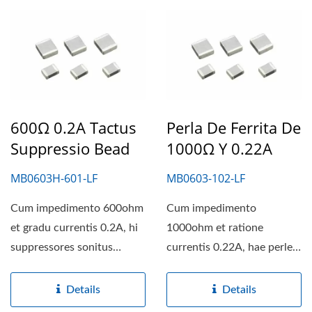
600Ω 0.2A Tactus
Perla De Ferrita De
Suppressio Bead
1000Ω Y 0.22A
MB0603H-601-LF
MB0603-102-LF
Cum impedimento 600ohm
Cum impedimento
et gradu currentis 0.2A, hi
1000ohm et ratione
suppressores sonitus
currentis 0.22A, hae perles
altifrequentes perfectam...
ferriticae chip perfectum
iungunt...
Details
Details