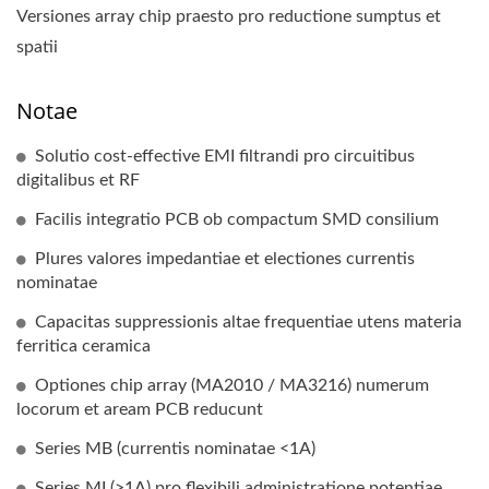
Versiones array chip praesto pro reductione sumptus et
spatii
Notae
Solutio cost-effective EMI filtrandi pro circuitibus
digitalibus et RF
Facilis integratio PCB ob compactum SMD consilium
Plures valores impedantiae et electiones currentis
nominatae
Capacitas suppressionis altae frequentiae utens materia
ferritica ceramica
Optiones chip array (MA2010 / MA3216) numerum
locorum et aream PCB reducunt
Series MB (currentis nominatae <1A)
Series MI (>1A) pro flexibili administratione potentiae