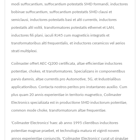
modi suffocantium, suffocantium potestatis SMD formandi, inductores
bobinae suffocantium, suffocantium potestatis SMD clausi et
semiclausi, inductores potestatis basi et alti currentis, inductores
potestatis alti voltii, transformatores potestatis ethernet et LAN,
inductores fili plani, iaculi RJ45 cum magneticis integratis et
transformatoribus alti frequentialis, et inductores ceramicos vel aerios
strati multiplexi.
Coilmaster offert AEC-Q200 certificata, altae efficientiae inductores
potentiae, chokes, et transformatores. Specializans in componentibus
parvis damnis, altae currentis pro Automotive, 5G, et Industrialibus
applicationibus. Contacta nostros peritos pro instantaneo auxilio. Cum
plus quam 20 annis experientiae in territorio magnetico, Coilmaster
Electronics specializata est in productione SMD inductorum potentiae,
common mode choke, transformatorum altae frequentiae.
'Coilmaster Electronics' haec ab anno 1995 clientibus inducitores
potentiae magnae praebet, et technologia matura et viginti novem
annos experientiae coniunctis, 'Coilmaster Electronics' curat ut singulae