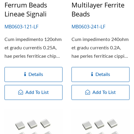
Ferrum Beads
Multilayer Ferrite
Lineae Signali
Beads
MB0603-121-LF
MB0603-241-LF
Cum impedimento 120ohm
Cum impedimento 240ohm
et gradu currentis 0.25A,
et gradu currentis 0.2A,
hae perles ferriticae chip
hae perles ferriticae cippis
perfectum pondus...
ad signum filtrandum...
Details
Details
Add To List
Add To List