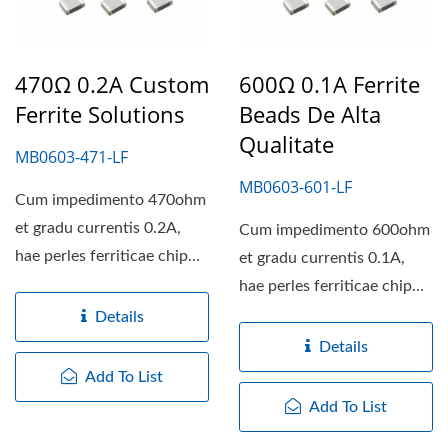
470Ω 0.2A Custom
600Ω 0.1A Ferrite
Ferrite Solutions
Beads De Alta
Qualitate
MB0603-471-LF
MB0603-601-LF
Cum impedimento 470ohm
et gradu currentis 0.2A,
Cum impedimento 600ohm
hae perles ferriticae chip
et gradu currentis 0.1A,
perfectum pondus...
hae perles ferriticae chip
perfectam aequilibrium...
Details
Details
Add To List
Add To List