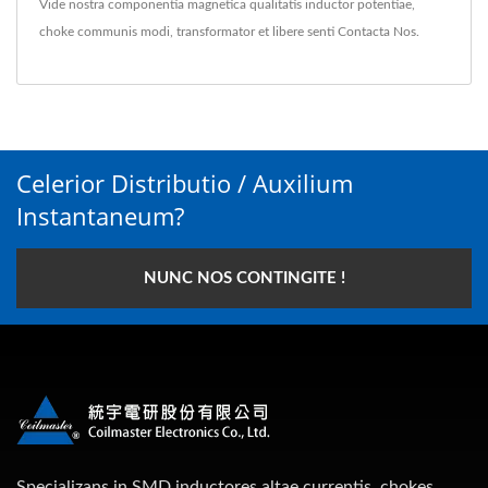
Vide nostra componentia magnetica qualitatis
inductor potentiae
,
choke communis modi
,
transformator
et libere senti
Contacta Nos
.
Celerior Distributio / Auxilium
Instantaneum?
NUNC NOS CONTINGITE !
Specializans in SMD inductores altae currentis, chokes