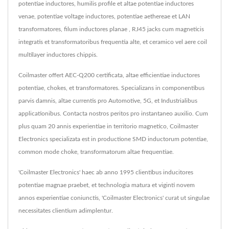
potentiae inductores, humilis profile et altae potentiae inductores
venae, potentiae voltage inductores, potentiae aethereae et LAN
transformatores, filum inductores planae , RJ45 jacks cum magneticis
integratis et transformatoribus frequentia alte, et ceramico vel aere coil
multilayer inductores chippis.
Coilmaster offert AEC-Q200 certificata, altae efficientiae inductores
potentiae, chokes, et transformatores. Specializans in componentibus
parvis damnis, altae currentis pro Automotive, 5G, et Industrialibus
applicationibus. Contacta nostros peritos pro instantaneo auxilio. Cum
plus quam 20 annis experientiae in territorio magnetico, Coilmaster
Electronics specializata est in productione SMD inductorum potentiae,
common mode choke, transformatorum altae frequentiae.
'Coilmaster Electronics' haec ab anno 1995 clientibus inducitores
potentiae magnae praebet, et technologia matura et viginti novem
annos experientiae coniunctis, 'Coilmaster Electronics' curat ut singulae
necessitates clientium adimplentur.