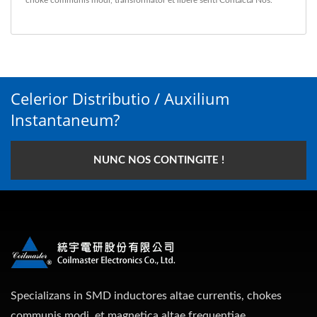
choke communis modi
,
transformator
et libere senti
Contacta Nos
.
Celerior Distributio / Auxilium
Instantaneum?
NUNC NOS CONTINGITE !
Specializans in SMD inductores altae currentis, chokes
communis modi, et magnetica altae frequentiae.