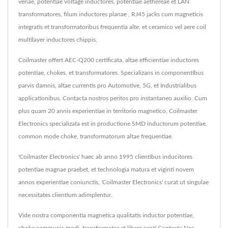
venae, potentiae voltage inductores, potentiae aethereae et LAN
transformatores, filum inductores planae , RJ45 jacks cum magneticis
integratis et transformatoribus frequentia alte, et ceramico vel aere coil
multilayer inductores chippis.
Coilmaster offert AEC-Q200 certificata, altae efficientiae inductores
potentiae, chokes, et transformatores. Specializans in componentibus
parvis damnis, altae currentis pro Automotive, 5G, et Industrialibus
applicationibus. Contacta nostros peritos pro instantaneo auxilio. Cum
plus quam 20 annis experientiae in territorio magnetico, Coilmaster
Electronics specializata est in productione SMD inductorum potentiae,
common mode choke, transformatorum altae frequentiae.
'Coilmaster Electronics' haec ab anno 1995 clientibus inducitores
potentiae magnae praebet, et technologia matura et viginti novem
annos experientiae coniunctis, 'Coilmaster Electronics' curat ut singulae
necessitates clientium adimplentur.
Vide nostra componentia magnetica qualitatis
inductor potentiae
,