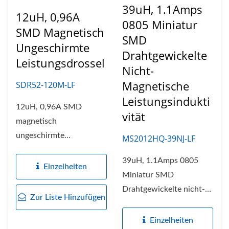
39uH, 1.1Amps
12uH, 0,96A
0805 Miniatur
SMD Magnetisch
SMD
Ungeschirmte
Drahtgewickelte
Leistungsdrossel
Nicht-
Magnetische
SDR52-120M-LF
Leistungsindukti
12uH, 0,96A SMD
Vität
magnetisch
ungeschirmte
MS2012HQ-39NJ-LF
Leistungsdrossel, kleine
39uH, 1.1Amps 0805
Bauform von nur
Einzelheiten
Miniatur SMD
5,8x5,2x2,5mm....
Drahtgewickelte nicht-
Zur Liste Hinzufügen
magnetische
Leistungsinduktivität, der
Einzelheiten