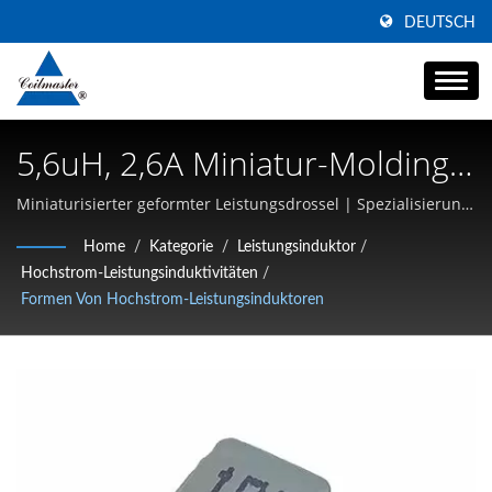
DEUTSCH
5,6uH, 2,6A Miniatur-Molding-
Leistungs-Drossel |
Miniaturisierter geformter Leistungsdrossel | Spezialisierung
auf Hochstrom-SMD-Induktivitäten, Common-Mode-Drosseln
Magnetische Bauteile |
Home
/
Kategorie
/
Leistungsinduktor
/
und Hochfrequenzmagnetik
Hochstrom-Leistungsinduktivitäten
/
Hersteller Von
Formen Von Hochstrom-Leistungsinduktoren
Transformatoren, Induktoren
Und Drosseln | Coilmaster
Electronics