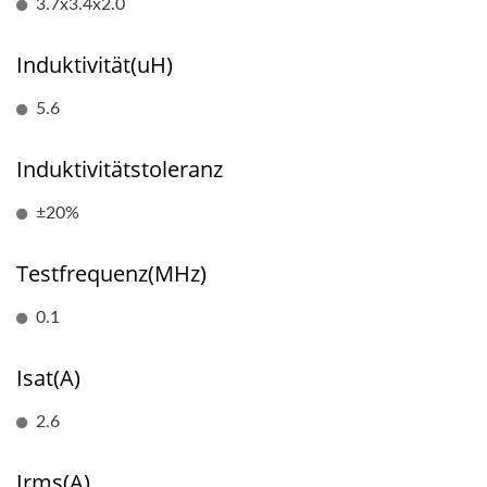
3.7x3.4x2.0
Induktivität(uH)
5.6
Induktivitätstoleranz
±20%
Testfrequenz(MHz)
0.1
Isat(A)
2.6
Irms(A)