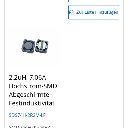
Körper...
Zur Liste Hinzufügen
2,2uH, 7,06A
Hochstrom-SMD
Abgeschirmte
Festinduktivität
SDS74H-2R2M-LF
SMD abgeschirmte 4,5