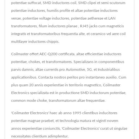
potentiae suffocat, SMD inductores coil, SMD clipei et semi-scutorum
potentiae inductores, humilis profile et altae potentiae inductores
venae, potentiae voltage inductores, potentiae aethereae et LAN
transformatores, filum inductores planae , RJ45 jacks cum magneticis
integratis et transformatoribus frequentia alte, et ceramico vel aere coil
multilayer inductores chippis.
Coilmaster offert AEC-Q200 certificata, altae efficientiae inductores
potentiae, chokes, et transformatores. Specializans in componentibus
parvis damnis, altae currentis pro Automotive, 5G, et Industrialibus
applicationibus. Contacta nostros peritos pro instantaneo auxilio. Cum
plus quam 20 annis experientiae in territorio magnetico, Coilmaster
Electronics specializata est in productione SMD inductorum potentiae,
common mode choke, transformatorum altae frequentiae.
'Coilmaster Electronics' haec ab anno 1995 clientibus inducitores
potentiae magnae praebet, et technologia matura et viginti novem
annos experientiae coniunctis, 'Coilmaster Electronics' curat ut singulae
necessitates clientium adimplentur.