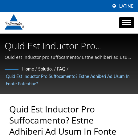
LATINE
Quid Est Inductor Pro
Suffocamento? Estne Adhiberi
Quid est inductor pro suffocamento? Estne adhiberi ad usum
in fonte potentiae? | Specializans in Alta Currentia SMD
Ad Usum In Fonte Potentiae? |
Home
/
Solutio.
/
FAQ
/
Inductores, Communis Modus Chokes, et Alta-Frequentia
Quid Est Inductor Pro Suffocamento? Estne Adhiberi Ad Usum In
Communis Modus Potentiae
Magnetica
Fonte Potentiae?
Linea Choke Fabricator |
Coilmaster Electronics
Quid Est Inductor Pro
Suffocamento? Estne
Adhiberi Ad Usum In Fonte