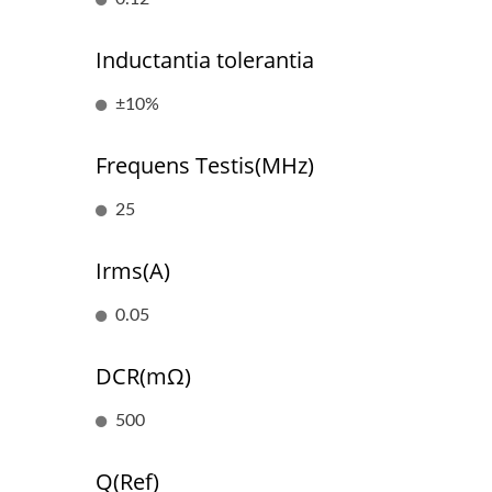
Inductantia tolerantia
RJ45 Cum Magnetibus
±10%
Frequens Testis(MHz)
25
Irms(A)
0.05
DCR(mΩ)
500
Q(Ref)