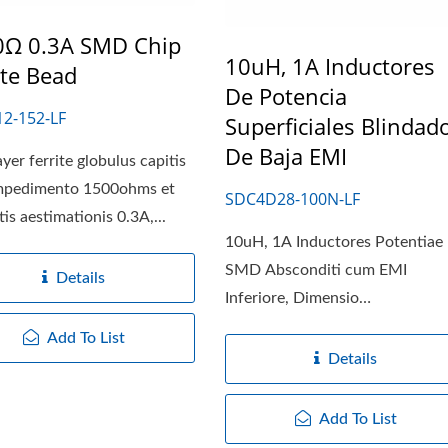
0Ω 0.3A SMD Chip
10uH, 1A Inductores
ite Bead
De Potencia
2-152-LF
Superficiales Blindad
De Baja EMI
yer ferrite globulus capitis
mpedimento 1500ohms et
SDC4D28-100N-LF
is aestimationis 0.3A,...
10uH, 1A Inductores Potentiae
SMD Absconditi cum EMI
Details
Inferiore, Dimensio
5.0x5.0x3.0mm. Domus...
Add To List
Details
Add To List