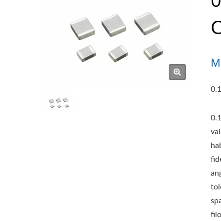
C
M
0.
0.
va
ha
fid
ang
tol
sp
fil