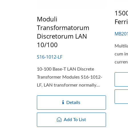
150
Moduli
Ferr
Transformatorum
MB201
Discretorum LAN
10/100
Multila
cum i
S16-1012-LF
current
10-100 Base-T LAN Discrete
Transformer Modules S16-1012-
LF, LAN transformer normally
have the T coils...
Details
Add To List