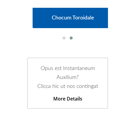
us
Chocum Toroidale
R
Opus est Instantaneum
Auxilium?
Clicca hic ut nos contingat
More Details