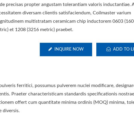
lde precisas propter angustam tolerantiam valoris inductantiae. 
cessitatem diversam clientis satisfaciendum, Coilmaster varium
gnitudinem multistratam ceramicam chip inductorem 0603 (16
tric) et 1208 (3216 metric) praebet.
INQUIRE NOW
ADD TO LI
 pulveris ferritici, possumus pulverem nuclei modificare, designar
is. Praeter characteristicam standardis specificationis nostrae
ionem offert cum quantitate minima ordinis (MOQ) minima, tole
 diversis.