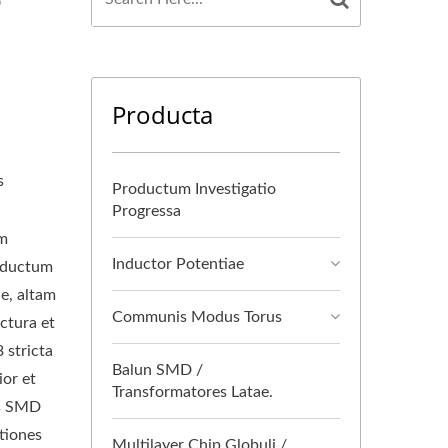
Producta
s
Productum Investigatio
Progressa
em
Inductor Potentiae
roductum
e, altam
Communis Modus Torus
uctura et
 stricta
Balun SMD /
ior et
Transformatores Latae.
is SMD
ationes
Multilayer Chip Globuli /