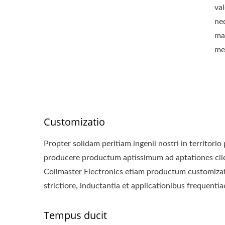
va
ne
ma
me
Customizatio
Propter solidam peritiam ingenii nostri in territorio
producere productum aptissimum ad aptationes client
Coilmaster Electronics etiam productum customizat
strictiore, inductantia et applicationibus frequentiae
Tempus ducit