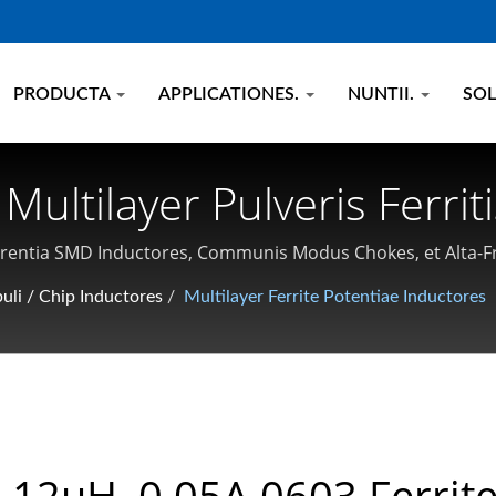
PRODUCTA
APPLICATIONES.
NUNTII.
SOL
ultilayer Pulveris Ferrit
entes Magnetici | Fabric
urrentia SMD Inductores, Communis Modus Chokes, et Alta-
nductorum, Suffocantium
uli / Chip Inductores
/
Multilayer Ferrite Potentiae Inductores
.12uH, 0.05A 0603 Ferrit