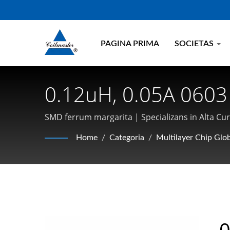
PAGINA PRIMA
SOCIETAS
0.12uH, 0.05A 0603 M
Inductoris | Compon
SMD ferrum margarita | Specializans in Alta C
Transformatorum, I
Home
/
Categoria
/
Multilayer Chip Glob
Electronics
0