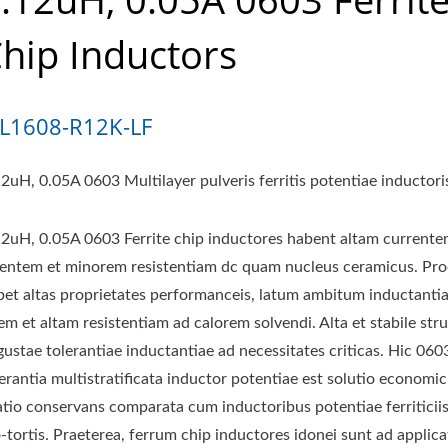
hip Inductors
L1608-R12K-LF
12uH, 0.05A 0603 Multilayer pulveris ferritis potentiae inductori
12uH, 0.05A 0603 Ferrite chip inductores habent altam current
lentem et minorem resistentiam dc quam nucleus ceramicus. P
bet altas proprietates performanceis, latum ambitum inductantia
em et altam resistentiam ad calorem solvendi. Alta et stabile str
ustae tolerantiae inductantiae ad necessitates criticas. Hic 0603
erantia multistratificata inductor potentiae est solutio economic
atio conservans comparata cum inductoribus potentiae ferritici
o-tortis. Praeterea, ferrum chip inductores idonei sunt ad applic