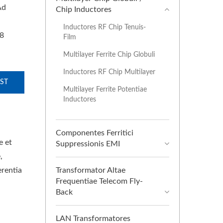
Ad
Chip Inductores
Inductores RF Chip Tenuis-
08
Film
Multilayer Ferrite Chip Globuli
Inductores RF Chip Multilayer
ST
Multilayer Ferrite Potentiae
Inductores
Componentes Ferritici
e et
Suppressionis EMI
,
rentia
Transformator Altae
Frequentiae Telecom Fly-
Back
LAN Transformatores