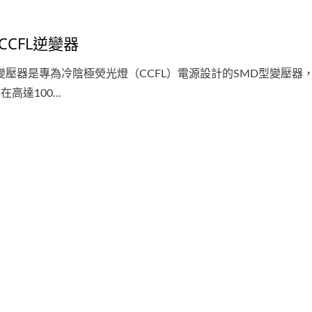
CCFL逆變器
L變壓器是專為冷陰極熒光燈（CCFL）電源設計的SMD型變壓器
高達100...