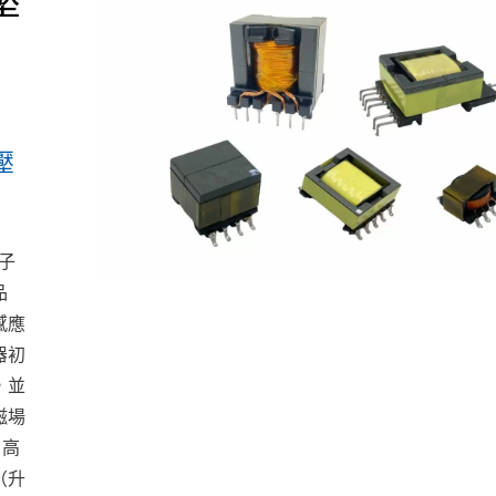
壓
子
品
感應
器初
，並
磁場
。高
（升