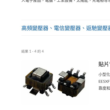
人電子產品，電腦，工業設備，太陽能，充電樁等
高頻變壓器、電信變壓器、返馳變壓
結果 1 - 4 的 4
貼片
小型
EE5
靠度和
小的尺