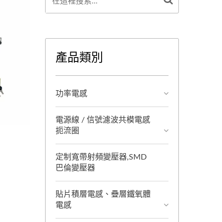
產品類別
功率電感
電源線 / 信號濾波共模電感
扼流圈
定制寬帶射頻變壓器,SMD
巴倫變壓器
貼片積層電感、疊層鐵氧體
電感