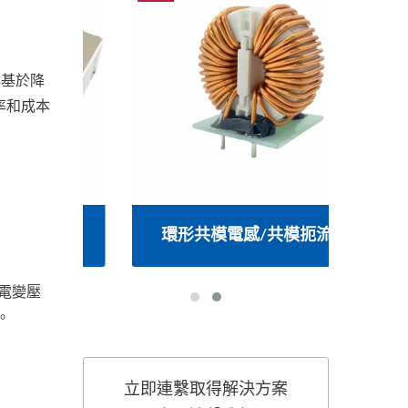
撲基於降
率和成本
變壓器
環形共模電感/共模扼流圈
RJ
供電變壓
。
立即連繫取得解決方案