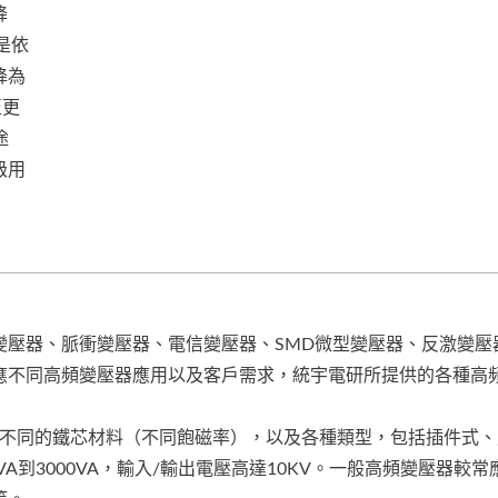
降
是依
降為
至更
途
級用
變壓器、脈衝變壓器、電信變壓器、SMD微型變壓器、反激變壓
應不同高頻變壓器應用以及客戶需求，統宇電研所提供的各種高
樣式)，採用不同的鐵芯材料（不同飽磁率），以及各種類型，包括插件式
A到3000VA，輸入/輸出電壓高達10KV。一般高頻變壓器較常