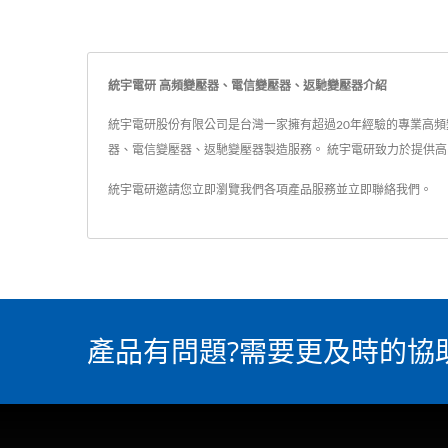
統宇電研 高頻變壓器、電信變壓器、返馳變壓器介紹
統宇電研股份有限公司是台灣一家擁有超過20年經驗的專業高頻變
器、電信變壓器、返馳變壓器製造服務。 統宇電研致力於提供高品
統宇電研邀請您立即瀏覽我們各項產品服務並
立即聯絡我們
。
產品有問題?需要更及時的協