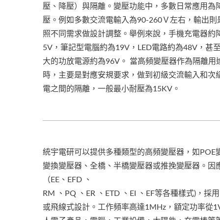
壓、降壓）與隔離。變壓功能中，多數日常應用為
壓。例如多數交流電輸入為90-260Ｖ左右，輸出則
照不同需求做設計調整。舉例來說，手機充電器約
5V，筆記型電腦約為19V，LED電路約為48V，甚
大的功放電源約為96V。 當高頻變壓器作為隔離用
時，主要是對應安規要求，做到初級交流輸入和次
電之間的隔離，一般最小耐壓為15KV。
統宇電研可以提供多種類型的高頻變壓器，如POE
變換變壓器、全橋、半橋變壓器或推挽變壓器。因
（EE、EFD 、
RM 、PQ 、ER 、ETD 、EI 、EF等各種
或飛線式設計。工作頻率高達1MHz，額定功率從1V