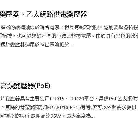
變壓器、乙太網路供電變壓器
變壓器的結構類似於耦合電感，但具有磁芯間隙。返馳變壓器拓
升壓拓撲，也可以通過不同的匝數比轉換電壓。由於具有出色的效
返馳變壓器適用於輸出電流低於...
形共模電感/共模扼流圈
RJ45乙太網路接頭帶
D高頻變壓器(PoE)
片變壓器具有主要使用EFD15、EFD20平台，具備PoE乙太網
。其餘的骨架(線架)如EP7,EP13,EP15等等,皆可以依照需求提供
20XF系列的功率範圍高達95W。最大高度為...