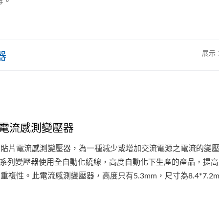
等。
器
展示
電流感測變壓器
化貼片電流感測變壓器，為一種減少或增加交流電源之電流的變
XF系列變壓器使用全自動化繞線，高度自動化下生產的產品，提
重複性。此電流感測變壓器，高度只有5.3mm，尺寸為8.4*7.2
寸，適合用於有限機板空間的應用上。是專門設計用於50KHz...