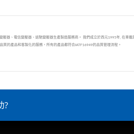
壓器、電信變壓器、返馳變壓器生產製造服務商。 我們成立於西元1995年, 在車載
質的產品和客製化的服務，所有的產品都符合IATF16949的品質管理流程。
助?