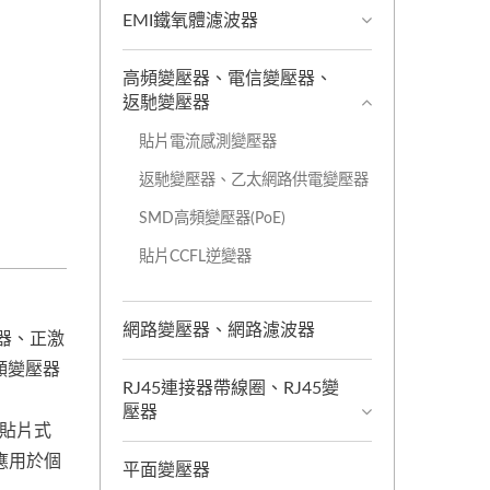
EMI鐵氧體濾波器
高頻變壓器、電信變壓器、
返馳變壓器
貼片電流感測變壓器
返馳變壓器、乙太網路供電變壓器
SMD高頻變壓器(PoE)
貼片CCFL逆變器
網路變壓器、網路濾波器
器、正激
頻變壓器
RJ45連接器帶線圈、RJ45變
壓器
、貼片式
應用於個
平面變壓器