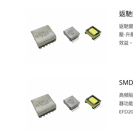
返馳
返馳
壓-
效益，
RJ45乙太網路接頭帶變壓器
環
SM
高頻貼
器功能
EFD