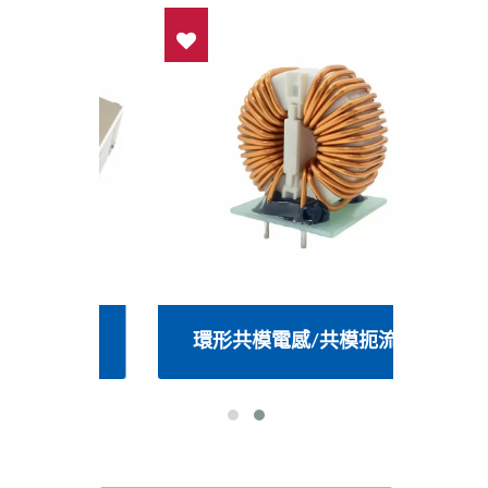
變壓器
環形共模電感/共模扼流圈
RJ