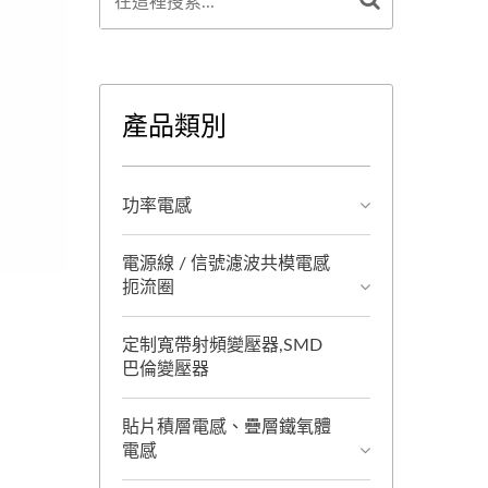
產品類別
功率電感
電源線 / 信號濾波共模電感
扼流圈
定制寬帶射頻變壓器,SMD
巴倫變壓器
貼片積層電感、疊層鐵氧體
電感