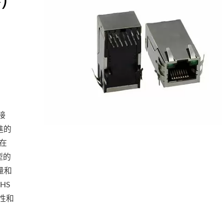
連接
進的
，在
型的
量和
HS
性和