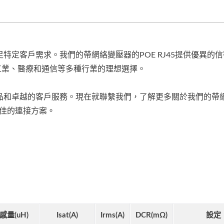
定客戶需求。我們的帶網絡變壓器的POE RJ45提供優異的
工業、醫療和通信等多種行業的理想選擇。
品和卓越的客戶服務。現在就聯繫我們，了解更多關於我們的帶
最佳的連接方案。
感量(uH)
Isat(A)
Irms(A)
DCR(mΩ)
設定