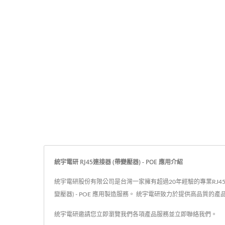
統宇電研 RJ45連接器 (帶變壓器) - POE 應用介紹
統宇電研股份有限公司是台灣一家擁有超過20年經驗的專業RJ45連接
變壓器) - POE 應用製造服務。 統宇電研致力於提供高品質的產
統宇電研邀請您立即瀏覽我們各項產品服務並
立即聯絡我們
。