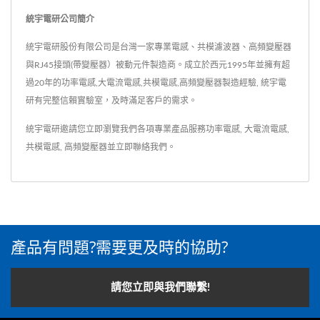
統宇電研公司簡介
統宇電研股份有限公司是台灣一家專業電感、共模濾波器、高頻變壓器
與RJ45接頭(帶變壓器）被動元件製造商。成立於西元1995年並擁有超
過20年的功率電感,大電流電感,共模電感,高頻變壓器製造經驗, 統宇電
研有完整信賴實驗室，及時滿足客戶的需求。
統宇電研邀請您立即瀏覽我們各項專業產品服務
功率電感
,
大電流電感
,
共模電感
,
高頻變壓器
並
立即聯絡我們
。
產品有問題?需要更及時的協助?
請您立即與我們聯繫!