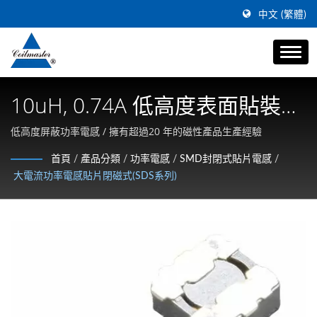
中文 (繁體)
10uH, 0.74A 低高度表面貼裝磁
性屏蔽功率電感器
低高度屏蔽功率電感 / 擁有超過20 年的磁性產品生產經驗
首頁
/
產品分類
/
功率電感
/
SMD封閉式貼片電感
/
大電流功率電感貼片閉磁式(SDS系列)